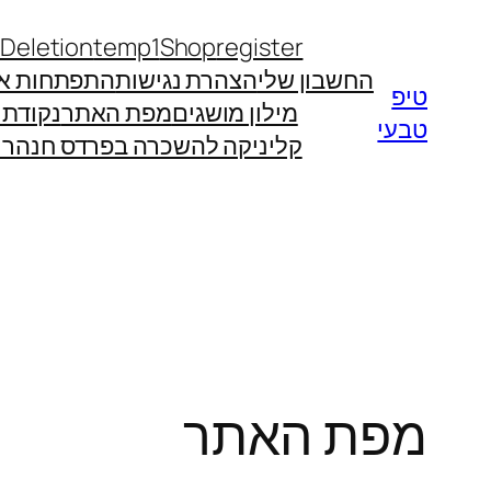
לדלג
 Deletion
temp1
Shop
register
לתוכן
החשבון שלי
הצהרת נגישות
התפתחות אי
טיפ
מילון מושגים
מפת האתר
נקודת
טבעי
קליניקה להשכרה בפרדס חנה
רו
מפת האתר