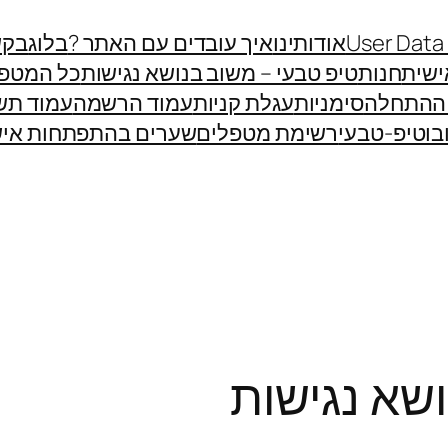
User Data
אודותינו
איך עובדים עם האתר ?
בלוג
בקש
שית
חנות
טיפ טבעי – משוב בנושא נגישות
כל המטפ
 ההתחלה
סימניות
עגלת קניות
עמוד הרשמה
עמוד תש
בוטיפ-טבעי
רשימת מטפלים
שערים בהתפתחות איש
ושא נגישות