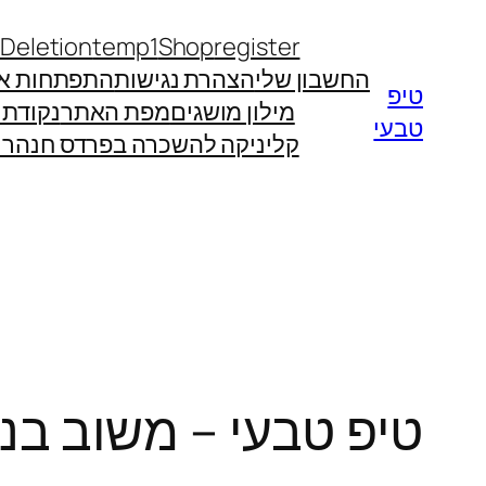
לדלג
 Deletion
temp1
Shop
register
לתוכן
החשבון שלי
הצהרת נגישות
התפתחות אי
טיפ
מילון מושגים
מפת האתר
נקודת
טבעי
קליניקה להשכרה בפרדס חנה
רו
טיפ טבעי – משוב בנ