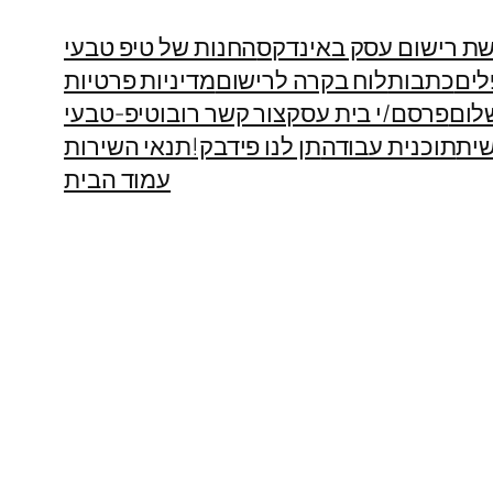
ת רישום עסק באינדקס
החנות של טיפ טבעי
לים
כתבות
לוח בקרה לרישום
מדיניות פרטיות
לום
פרסם/י בית עסק
צור קשר רובוטיפ-טבעי
ית
תוכנית עבודה
תן לנו פידבק!
תנאי השירות
עמוד הבית