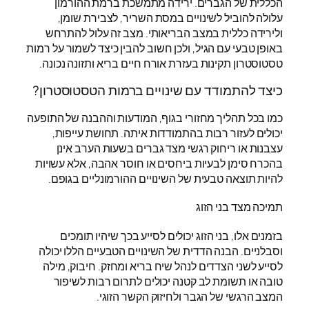
הכללית של הגברים. ירידה מתמשכת ברמת ההורמון
עלולה להוביל לשינויים במסת השריר, לצבירת שומן,
ולירידה כללית במצב הבריאותי. מצב זה עלול להתרחש
באופן טבעי עם הגיל, ולכן חשוב להבין כיצד לשמור על רמות
טסטוסטרון תקינות בעזרת אורח חיים בריא ותזונה נכונה.
כיצד להתמודד עם שינויים ברמות הטסטוסטרון?
כמו בכל תהליך מחזורי בגוף, המודעות וההבנה של התופעה
יכולים לעזור רבות בהתמודדות איתה. תחושת עייפות,
עצבנות או ריחוק רגשי מצד גברים בשעות הערב אינן
בהכרח סימן לבעיות ביחסים או חוסר אהבה, אלא עשויות
להיות תוצאה טבעית של השינויים ההורמונליים בגופם.
תמיכה מצד בני הזוג
בזמנים אלו, בני הזוג יכולים לסייע בכך שיהיו תומכים
וסבלניים. הבנה הדדית של השינויים הטבעיים הללו יכולה
לסייע לשני הצדדים לנהל שיח בריא ומחזק. חיבוק, מילה
טובה או תשומת לב קטנה יכולים לתרום רבות לשיפור
המצב הרגשי של הגבר ולחיזוק הקשר הזוגי.