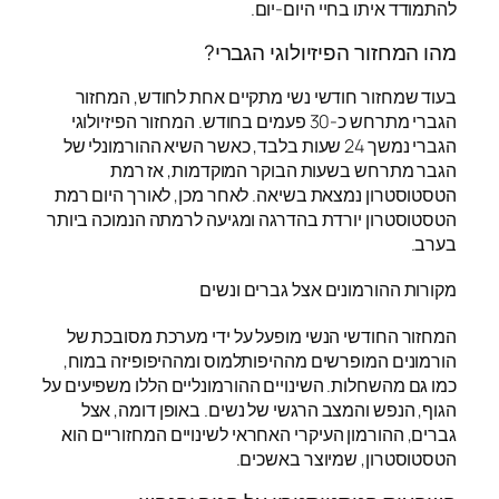
להתמודד איתו בחיי היום-יום.
מהו המחזור הפיזיולוגי הגברי?
בעוד שמחזור חודשי נשי מתקיים אחת לחודש, המחזור
הגברי מתרחש כ-30 פעמים בחודש. המחזור הפיזיולוגי
הגברי נמשך 24 שעות בלבד, כאשר השיא ההורמונלי של
הגבר מתרחש בשעות הבוקר המוקדמות, אז רמת
הטסטוסטרון נמצאת בשיאה. לאחר מכן, לאורך היום רמת
הטסטוסטרון יורדת בהדרגה ומגיעה לרמתה הנמוכה ביותר
בערב.
מקורות ההורמונים אצל גברים ונשים
המחזור החודשי הנשי מופעל על ידי מערכת מסובכת של
הורמונים המופרשים מההיפותלמוס ומההיפופיזה במוח,
כמו גם מהשחלות. השינויים ההורמונליים הללו משפיעים על
הגוף, הנפש והמצב הרגשי של נשים. באופן דומה, אצל
גברים, ההורמון העיקרי האחראי לשינויים המחזוריים הוא
הטסטוסטרון, שמיוצר באשכים.