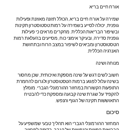
אורח חיים בריא
שמירה על אורח חיים בריא, הכולל תזונה מאוזנת ופעילות
גופנית, יכולה לסייע בשמירה על רמות טסטוסטרון תקינות
ובשיפור הבריאות הכללית. מחקרים מראים כי פעילות
גופנית סדירה, ובעיקר אימוני כוח, מסייעים בהעלאת רמות
הטסטוסטרון ומביאים לשיפור במצב הרוח ובתחושת
האנרגיה הכללית.
מנוחה ושינה
חשוב לשים דגש על שינה מספקת ואיכותית, שכן מחסור
בשינה עלול לפגוע ברמות הטסטוסטרון ולגרום להחמרת
התופעות הקשורות במחזור ההורמונלי הגברי. מומלץ
להקפיד על שגרת שינה קבועה ומספקת כדי להבטיח
התאוששות תקינה של הגוף והנפש.
סיכום
המחזור ההורמונלי הגברי הוא תהליך טבעי שמשפיע על
הבריאות הפיזית והנפשית של הגבר, בדומה למחזור