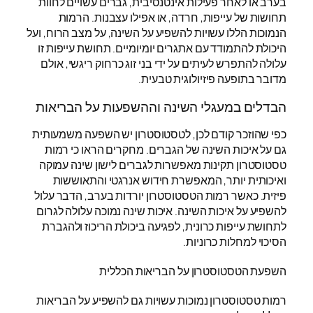
בערב או לאחר פעילות אינטנסיבית, גברים עשויים לחוות
תחושות של עייפות, חרדה, או אפילו עצבנות. הרמות
הנמוכות הללו עשויות להשפיע על השינה, על מצב הרוח, ועל
היכולת להתמודד עם אתגרים יומיומיים. תחושת עייפות זו
עלולה להתפרש לעיתים על ידי בני זוג כרחוק ריגשי, אולם
מדובר בתופעה פיזיולוגית טבעית.
הבדלים במעגלי השינה וההשפעות על הבריאות
כפי שהוזכר קודם לכן, לטסטוסטרון יש השפעה משמעותית
גם על איכות השינה של הגברים. מחקרים הראו כי רמות
טסטוסטרון תקינות מאפשרות לגברים לישון שינה עמוקה
ואיכותית יותר, המאפשרת חידוש אנרגטי והתאוששות
פיזית. כאשר רמות הטסטוסטרון יורדות בערב, הדבר עלול
להשפיע על איכות השינה. איכות שינה נמוכה עלולה לגרום
לתחושת עייפות כרונית, לפגיעה ביכולת הריכוז ולהגברת
הסיכוי למחלות כרוניות.
השפעת הטסטוסטרון על הבריאות הכללית
רמות טסטוסטרון נמוכות עשויות גם להשפיע על הבריאות