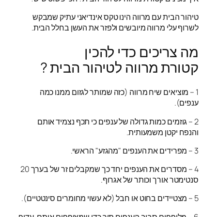
טיהור הבית עם מרווה הינו טקס אינדיאני עתיק שמבקש
לשרוף עלי מרווה מיובשים ולפזר את העשן בחלל הבית.
מה צריכים כדי להכין
קטורת מרווה לטיהור הבית ?
1 – מוציאים שיח מרווה (כזה שמותר לגזום ממנו כמה
ענפים).
2 – גוזמים כמות גדולה של ענפים כי תכף נצמיד אותם
והנפח יקטן משמעותית.
3 – מפרידים את הענפים "מהגזע" הראשי.
4 – מסדרים את הענפים יחד כך שמקבלים זר של בערך 20
סנטימטר אורך וכותר של אגרוף.
5 – מצטיידים בחוט או חבל (לא עשוי מחומרים סינטטיים).
6 – מלופפים סביב הענפים תוך כדי שמצופפים אותם. עדיף