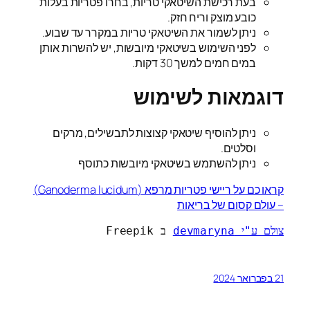
בעת רכישת השיטאקי טריות, בחרו פטריות בעלות
כובע מוצק וריח חזק.
ניתן לשמור את השיטאקי טריות במקרר עד שבוע.
לפני השימוש בשיטאקי מיובשות, יש להשרות אותן
במים חמים למשך 30 דקות.
דוגמאות לשימוש
ניתן להוסיף שיטאקי קצוצות לתבשילים, מרקים
וסלטים.
ניתן להשתמש בשיטאקי מיובשות כתוסף
קראו כם על ריישי פטריות מרפא (Ganoderma lucidum)
– עולם קסום של בריאות
צולם ע"י devmaryna
 ב Freepik
21 בפברואר 2024