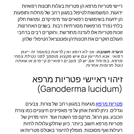
ריישי פטריות מרפא הן פטריות בעלות תכונות רפואיות
ידועות, המשמשות לטיפול במגוון רחב של מחלות ותופעות.
הן ידועות בשימושים רפואיים עוד מימי קדם, ומהוות חלק
בלתי נפרד מרפואות מסורתיות רבות. בשנים האחרונות,
זוכות פטריות אלו לעדנה מחודשת, וחוקרים רבים ברחבי
העולם חוקרים את תכונותיהן ופוטנציאל הטיפולי שלהן.
הערה חשובה:
אני לא רופא ואין לראות במאמר זה ייעוץ
רפואי. אנא התייעץ עם איש מקצוע מוסמך לפני נטילת צמחי
מרפא, במיוחד אם יש לך מצבים רפואיים קיימים או שאתה
נוטל תרופות אחרות.
זיהוי ראיישי פטריות מרפא
(Ganoderma lucidum)
פטריות מרפא
מגיעות במגוון רחב של צורות, צבעים
וגדלים. ניתן לזהות אותן על פי מאפיינים חיצוניים כמו צורת
הכובע, גוון הרגל, מרקם פני השטח ועוד. זיהוי מדויק של
פטריות מרפא חשוב ביותר, כיוון שחלקן עלולות להיות
רעילות ואף מסוכנות. מומלץ להיעזר באטלס פטריות או