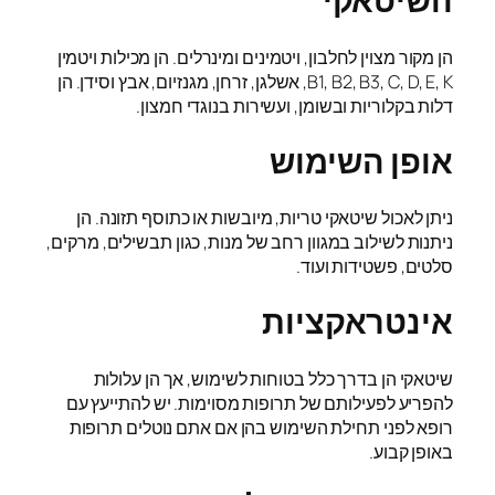
השיטאקי
הן מקור מצוין לחלבון, ויטמינים ומינרלים. הן מכילות ויטמין
B1, B2, B3, C, D, E, K, אשלגן, זרחן, מגנזיום, אבץ וסידן. הן
דלות בקלוריות ובשומן, ועשירות בנוגדי חמצון.
אופן השימוש
ניתן לאכול שיטאקי טריות, מיובשות או כתוסף תזונה. הן
ניתנות לשילוב במגוון רחב של מנות, כגון תבשילים, מרקים,
סלטים, פשטידות ועוד.
אינטראקציות
שיטאקי הן בדרך כלל בטוחות לשימוש, אך הן עלולות
להפריע לפעילותם של תרופות מסוימות. יש להתייעץ עם
רופא לפני תחילת השימוש בהן אם אתם נוטלים תרופות
באופן קבוע.