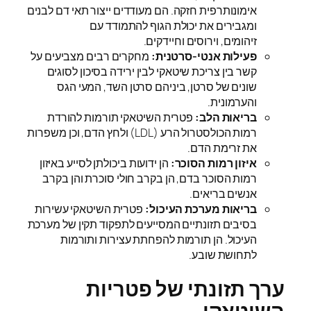
אימונותרפית חזקה. הם מעודדים ייצור תאי דם לבנים
ומגבירים את יכולת הגוף להתמודד עם
זיהומים, וירוסים וחיידקים.
פעילות אנטי-סרטנית:
מחקרים רבים מצביעים על
קשר בין צריכת שיטאקי לבין ירידה בסיכון לסוגים
שונים של סרטן, ביניהם סרטן השד, המעי הגס
והערמונית.
בריאות הלב:
פטרית השיטאקי תורמות להורדת
רמות הכולסטרול הרע (LDL) ולחץ הדם, וכן משפרות
את זרימת הדם.
איזון רמות הסוכר:
הן ידועות ביכולתן לסייע באיזון
רמות הסוכר בדם, הן בקרב חולי סוכרת והן בקרב
אנשים בריאים.
בריאות מערכת העיכול:
פטרית השיטאקי עשירות
בסיבים תזונתיים המסייעים לתפקוד תקין של מערכת
העיכול. הן תורמות להפחתת עצירות ותורמות
לתחושת שובע.
ערך תזונתי של פטריות