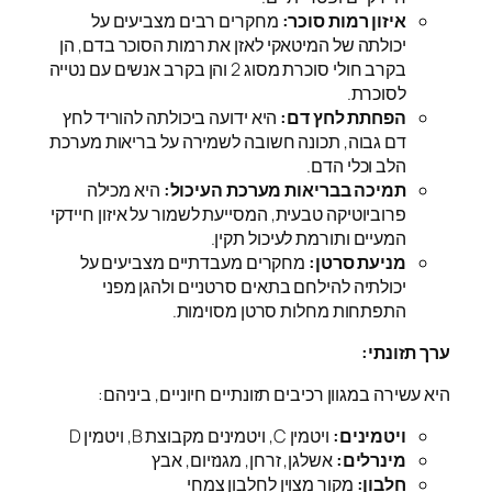
איזון רמות סוכר:
מחקרים רבים מצביעים על
יכולתה של המיטאקי לאזן את רמות הסוכר בדם, הן
בקרב חולי סוכרת מסוג 2 והן בקרב אנשים עם נטייה
לסוכרת.
הפחתת לחץ דם:
היא ידועה ביכולתה להוריד לחץ
דם גבוה, תכונה חשובה לשמירה על בריאות מערכת
הלב וכלי הדם.
תמיכה בבריאות מערכת העיכול:
היא מכילה
פרוביוטיקה טבעית, המסייעת לשמור על איזון חיידקי
המעיים ותורמת לעיכול תקין.
מניעת סרטן:
מחקרים מעבדתיים מצביעים על
יכולתיה להילחם בתאים סרטניים ולהגן מפני
התפתחות מחלות סרטן מסוימות.
ערך תזונתי:
היא עשירה במגוון רכיבים תזונתיים חיוניים, ביניהם:
ויטמינים:
ויטמין C, ויטמינים מקבוצת B, ויטמין D
מינרלים:
אשלגן, זרחן, מגנזיום, אבץ
חלבון:
מקור מצוין לחלבון צמחי