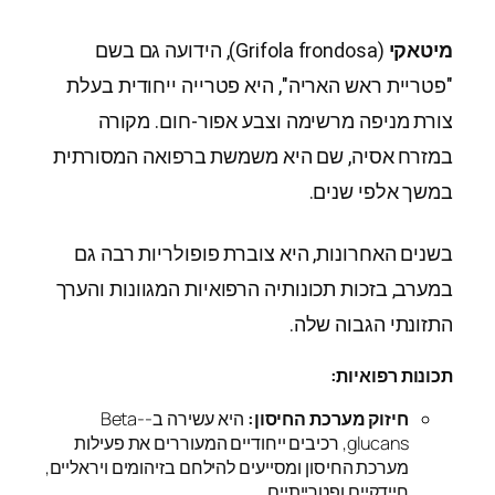
מיטאקי
(Grifola frondosa), הידועה גם בשם
"פטריית ראש האריה", היא פטרייה ייחודית בעלת
צורת מניפה מרשימה וצבע אפור-חום. מקורה
במזרח אסיה, שם היא משמשת ברפואה המסורתית
במשך אלפי שנים.
בשנים האחרונות, היא צוברת פופולריות רבה גם
במערב, בזכות תכונותיה הרפואיות המגוונות והערך
התזונתי הגבוה שלה.
תכונות רפואיות:
חיזוק מערכת החיסון:
היא עשירה ב-Beta-
glucans, רכיבים ייחודיים המעוררים את פעילות
מערכת החיסון ומסייעים להילחם בזיהומים ויראליים,
חיידקיים ופטרייתיים.