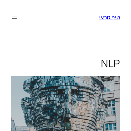
לדלג
לתוכן
טיפ טבעי
NLP