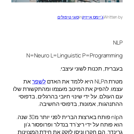
Written by
ג'יימס אייזיק
in
סוגי טיפולים
NLP
N=Neuro L=Linguistic P=Programming
בעברית, תכנות לשוני עיצבי.
מטרת הNLP היא ללמד את האדם
לשפר
את
עצמו. להפיק את המיטב מעצמו ומהתקשורת שלו
עם העולם. על ידי שינוי חיובי בהרגלים, בדפוסי
ההתנהגות, אמונות, בדפוסי החשיבה.
הnlp פותח בארצות הברית לפני יותר מ30 שנה.
הוא פותח על ידי ריצ'רד בנדלר ופרופסור ג'ון
גרינדר. הם חקרו וניסו לזקק את חידת המצוינות