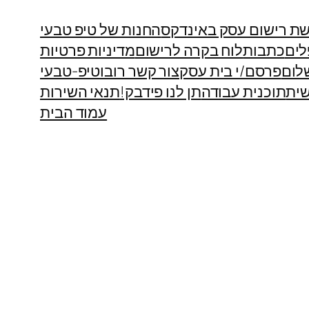
ת רישום עסק באינדקס
החנות של טיפ טבעי
לים
כתבות
לוח בקרה לרישום
מדיניות פרטיות
לום
פרסם/י בית עסק
צור קשר רובוטיפ-טבעי
ית
תוכנית עבודה
תן לנו פידבק!
תנאי השירות
עמוד הבית