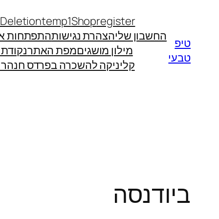
לדלג
 Deletion
temp1
Shop
register
לתוכן
החשבון שלי
הצהרת נגישות
התפתחות אי
טיפ
מילון מושגים
מפת האתר
נקודת
טבעי
קליניקה להשכרה בפרדס חנה
רו
ביודנסה