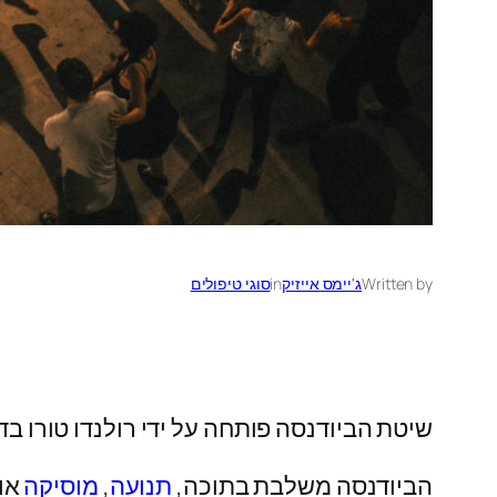
Written by
ג'יימס אייזיק
in
סוגי טיפולים
שיטת הביודנסה פותחה על ידי רולנדו טורו בדרום אמריקה. מ
הביודנסה משלבת בתוכה,
תנועה
,
מוסיקה
אור