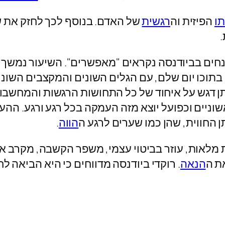
תו
הפיזית וה
רגשית
של האדם. בנוסף לכך לחזק את שמ
ים בביודנסה נקראים "מאפשרים". השיעור נמשך כ
בתוכו יום שלם, עם הגלים השונים והמקצבים השוני
ותן דגש על איחוד של כל התחושות הרגשות והמחשבות 
וניים וכפועל יוצא מזה העמקה בכל רגע ורגע. ההע
תן החווית, שהן כמו שערים לרגע ה
הווה
.
ת מלאות, עוזר בביטוי עצמי, משפר הקשבה, מקרב א
את ה
הנאה
. רוקדי ביודנסה מדווחים כי היא הביאה ל