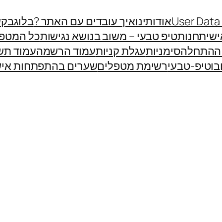
User Data
אודותינו
איך עובדים עם האתר ?
בלוג
בקש
שית
חנות
טיפ טבעי – משוב בנושא נגישות
כל המטפ
 ההתחלה
סימניות
עגלת קניות
עמוד הרשמה
עמוד תש
בוטיפ-טבעי
רשימת מטפלים
שערים בהתפתחות איש