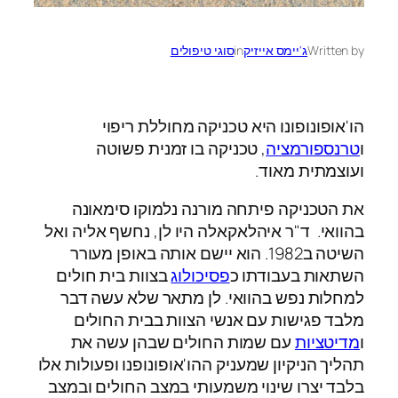
Written by
ג'יימס אייזיק
in
סוגי טיפולים
הו'אופונופונו היא טכניקה מחוללת ריפוי
ו
טרנספורמציה
, טכניקה בו זמנית פשוטה
ועוצמתית מאוד.
את הטכניקה פיתחה מורנה נלמוקו סימאונה
בהוואי. ד"ר איהלאקאלה היו לן, נחשף אליה ואל
השיטה ב1982. הוא יישם אותה באופן מעורר
השתאות בעבודתו כ
פסיכולוג
בצוות בית חולים
למחלות נפש בהוואי. לן מתאר שלא עשה דבר
מלבד פגישות עם אנשי הצוות בבית החולים
ו
מדיטציות
עם שמות החולים שבהן עשה את
תהליך הניקיון שמעניק ההו'אופונופנו ופעולות אלו
בלבד יצרו שינוי משמעותי במצב החולים ובמצב