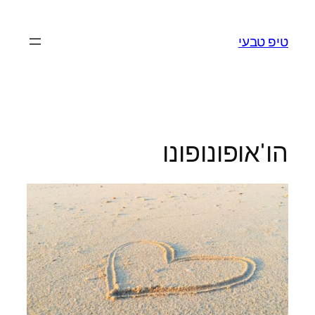
לדלג
לתוכן
טיפ טבעי
הו'אופונופונו