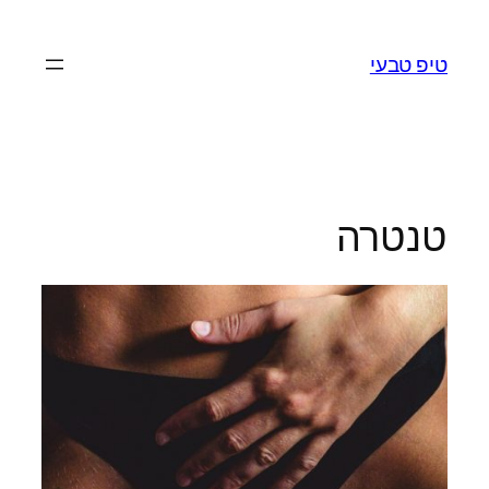
לדלג
לתוכן
טיפ טבעי
טנטרה