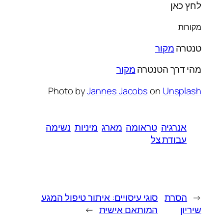
לחץ כאן
מקורות
טנטרה
מקור
מהי דרך הטנטרה
מקור
Photo by
Jannes Jacobs
on
Unsplash
אנרגיה
טראומה
מארג
מיניות
נשימה
עבודת צל
←
הסרת
סוגי עיסויים: איתור טיפול המגע
שיריון
המותאם אישית
→