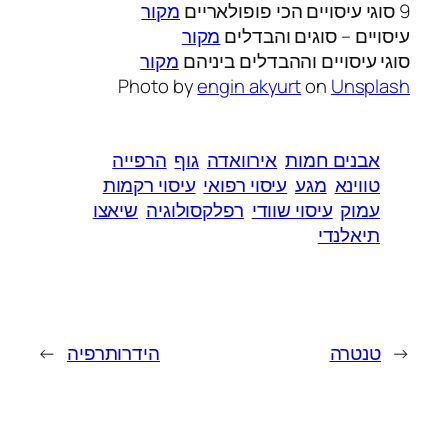
9 סוגי עיסויים הכי פופולאריים
מקור
עיסויים – סוגים והבדלים
מקור
סוגי עיסויים וההבדלים ביניהם
מקור
Photo by
engin akyurt
on
Unsplash
אבנים חמות
אירוואדה
גוף
הרפייה
טווינא
מגע
עיסוי רפואי
עיסוי רקמות
עמוק
עיסוי שוודי
רפלקסולוגיה
שיאצו
תיאלנדי
←
טנטרה
הידרותרפיה
→