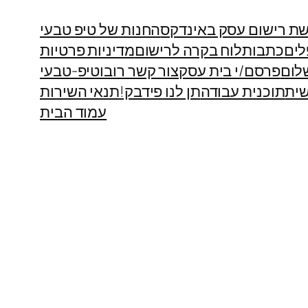
ת רישום עסק באינדקס
החנות של טיפ טבעי
לים
כתבות
לוח בקרה לרישום
מדיניות פרטיות
לום
פרסם/י בית עסק
צור קשר רובוטיפ-טבעי
ית
תוכנית עבודה
תן לנו פידבק!
תנאי השירות
עמוד הבית