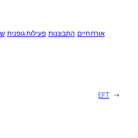
אורח חיים
התבוננות
פעילות גופנית
שא
EFT
←