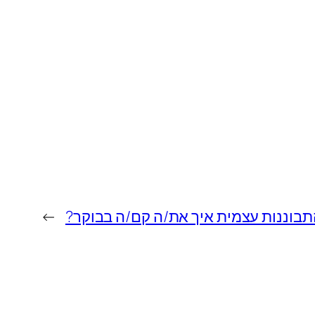
תבוננות עצמית איך את/ה קם/ה בבוקר?
→