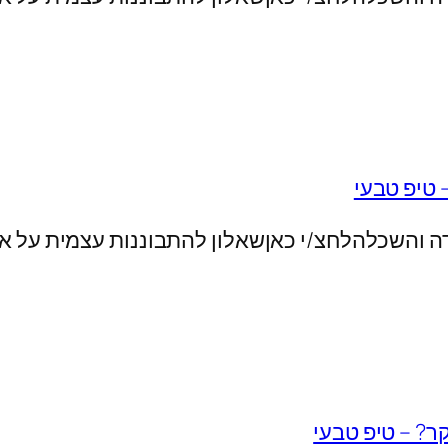
 טיפ טבעי
ה והשכלהלחצ/י כאןשאלון להתבוננות עצמית על או
ר? – טיפ טבעי