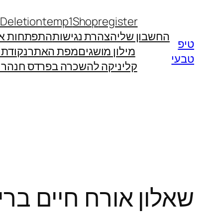
לדלג
 Deletion
temp1
Shop
register
לתוכן
החשבון שלי
הצהרת נגישות
התפתחות אי
טיפ
מילון מושגים
מפת האתר
נקודת
טבעי
קליניקה להשכרה בפרדס חנה
רו
שאלון אורח חיים ברי