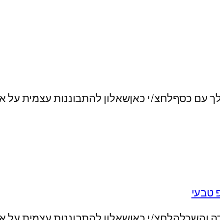
 עם כסףלחצ/י כאןשאלון להתבוננות עצמית על או
 טבעי
ה והשכלהלחצ/י כאןשאלון להתבוננות עצמית על או