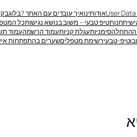
User Data
אודותינו
איך עובדים עם האתר ?
בלוג
בקש
שית
חנות
טיפ טבעי – משוב בנושא נגישות
כל המטפ
 ההתחלה
סימניות
עגלת קניות
עמוד הרשמה
עמוד תש
בוטיפ-טבעי
רשימת מטפלים
שערים בהתפתחות איש
א