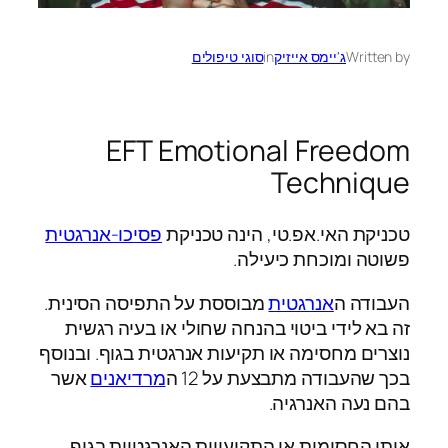
Written by
ג'יימס אייזיק
in
סוגי טיפולים
EFT Emotional Freedom
Technique
טכניקת האי.אפ.טי, הינה טכניקת
פסיכו-אנרגטית
פשוטה ומוכחת כיעילה.
העבודה ה
אנרגטית
מבוססת על התפיסה הסינית.
זה בא לידי ביטוי בהנחה שחולי או בעיה רגשית
נוצרים מחסימה או תקיעות אנרגטית בגוף. ובנוסף
בכך שהעבודה מתבצעת על 12 ה
מרדיאנים
אשר
בהם נעה האנרגיה.
אותן החסימות או התקיעויות האנרגטיות בגוף,