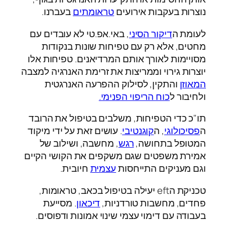
נוצרות בעקבות אירועים
טראומתים
בעברנו.
לעומת ה
דיקור הסיני
, באי.אפ.טי לא עובדים עם
מחטים, אלא רק עם טפיחות שונות בנקודות
מסויימות לאורך אותם המרדיאנים. טפיחות אלו
יוצרות גירוי וממריצות את זרימת האנרגיה למצבה
המאוזן
והתקין, לסילוק ההפרעה האנרגטית
ולחיבור ל
כוח הריפוי הפנימי.
תו"כ כדי הטפיחות, משלבים בטיפול את הרובד
ה
פסיכולוגי
, ה
קוגנטיבי
. עושים זאת על ידי מיקוד
המטופל בתחושה,
רגש
, מחשבה, ושילוב של
אמירת משפטים שגם משקפים את הקושי הקיים
וגם מעניקים התייחסות
עצמית
חיובית.
טכניקת הeft יעילה בטיפול בכאב, טראומות,
פחדים, מחשבות טורדניות,
דיכאון
. מסייעת
בעבודה עם דימוי עצמי שינוי אמונות ודפוסים.