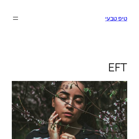
לדלג
לתוכן
טיפ טבעי
EFT