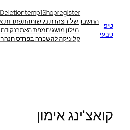
לדלג
 Deletion
temp1
Shop
register
לתוכן
החשבון שלי
הצהרת נגישות
התפתחות אי
טיפ
מילון מושגים
מפת האתר
נקודת
טבעי
קליניקה להשכרה בפרדס חנה
רו
קואצ'ינג אימון