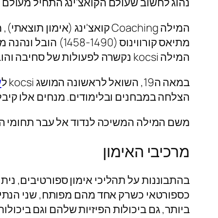
נהוג לחשוב שעולם הקואצ'ינג התחיל מעולם
המילה kocsi נקשרה לפעולות של סחיבה והובלה ממקום למקום.
במאה ה19, השואל לראשונה המושג kocsi ל
ע
הצלחה במבחנים ובלימודים. מנחים אלו קיבלו את 
משם המילה המשיכה לנדוד אל עבר תחומי הספ
מרכיבי האימון
בהתבוננות על תהליכי אימון ספורטיבים, ניתן
כספורטאי כשרק אחד מהם מפותח, שני הנתיב
ביותר, גם ביכולות הפיזיות שלהם וגם ביכו