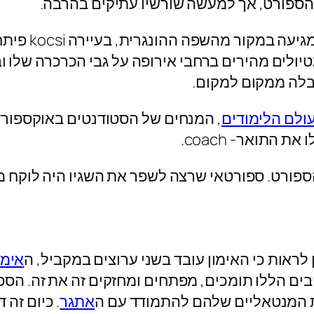
 הספורט, אך למעשה שורשיו עתיקים בהרבה.
המילה oaching
ולם הלימודים
, המנחים של הסטודנטים באוקספורד 
התואר- coach.
ורט. ספורטאי שרצה לשפר את השגיו היה לוקח מאמ
 לראות כי האימון עובד בשני ערוצים במקביל, ה
אימו
ים הללו תומכים, מפתחים ומחזקים זה את זה. הס
לות המנטאליים שלהם להתמודד עם ה
אתגר
. כיום זה 