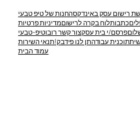
ת רישום עסק באינדקס
החנות של טיפ טבעי
לים
כתבות
לוח בקרה לרישום
מדיניות פרטיות
לום
פרסם/י בית עסק
צור קשר רובוטיפ-טבעי
ית
תוכנית עבודה
תן לנו פידבק!
תנאי השירות
עמוד הבית