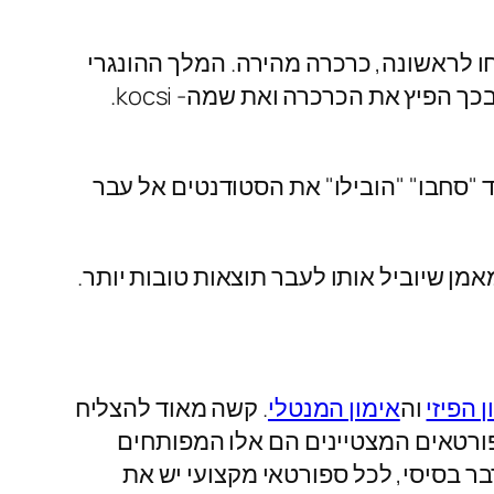
C קואצ'ינג (אימון תוצאתי), מגיעה במקור מהשפה ההונגרית, בעיירה kocsi פיתחו לראשונה, כרכרה מהירה. המלך ההונגרי
מתיאס קורווינוס (1458-1490) הובל ונהנה מטיולים מהירים ברחבי אירופה על גבי הכרכרה שלו ובכך הפיץ את הכרכרה ואת שמה- kocsi.
"סחבו" "הובילו" את הסטודנטים אל עבר
ן שיוביל אותו לעבר תוצאות טובות יותר.
ן הפיזי
וה
אימון המנטלי
. קשה מאוד להצליח
פורטאים המצטיינים הם אלו המפותחים
דבר בסיסי, לכל ספורטאי מקצועי יש את