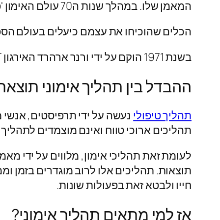
המאמן שלו. במהלך שנות ה70 עולם האימון 'פרץ' ממגרש הספורט אל מגרש החיים.
הכלים שהוכיחו את עצמם כיעלים בעולם הספו
בשנת 1971 הוקם על ידי ורנר ארהרד האירגון EST. הארגון הציע לראשונה קורסים קצרים שמשנים את חווית החיים של האדם.
ההבדל בין תהליך אימוני תוצאתי
תהליך טיפולי
נעשה על ידי תרפיסטים, אנשי מ
תהליכים ארוכי טווח ואינם מוצמדים לתהליך
לעומת זאת תהליכי אימון, מלווים על ידי מ
תוצאות. תהליכים אלו לרוב מוגדרים בזמן ומ
חייו ולבטא זאת בפעולות שונות.
אז למי מתאים תהליך אימוני?