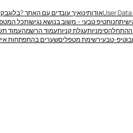
User Data
אודותינו
איך עובדים עם האתר ?
בלוג
בקש
שית
חנות
טיפ טבעי – משוב בנושא נגישות
כל המטפ
 ההתחלה
סימניות
עגלת קניות
עמוד הרשמה
עמוד תש
בוטיפ-טבעי
רשימת מטפלים
שערים בהתפתחות איש