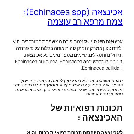
אכינצאה (Echinacea spp):
צמח מרפא רב עוצמה
אכינצאה היא סוג של צמח פורח ממשפחת המורכבים. היא
ילידת צפון אמריקה וניתן לזהות אותה בקלות על פי פרחיה
הגדולים והסגולים. קיימים מספר מינים של אכינצאה,
ביניהם Echinacea purpurea, Echinacea angustifolia
ו-Echinacea pallida.
הערה חשובה:
אני לא רופא ואין לראות במאמר זה ייעוץ
רפואי. אנא התייעץ עם איש מקצוע מוסמך לפני נטילת צמחי
מרפא, במיוחד אם יש לך מצבים רפואיים קיימים או שאתה
נוטל תרופות אחרות.
תכונות רפואיות של
האכינצאה :
לאכינצאה מיוחסות תכונות רפואיות רבות, והיא