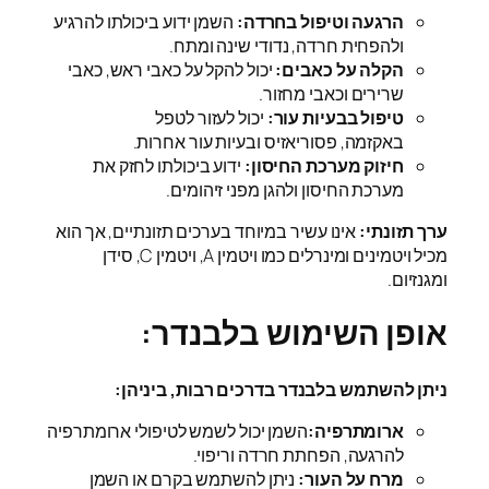
הרגעה וטיפול בחרדה:
השמן ידוע ביכולתו להרגיע
ולהפחית חרדה, נדודי שינה ומתח.
הקלה על כאבים:
יכול להקל על כאבי ראש, כאבי
שרירים וכאבי מחזור.
טיפול בבעיות עור:
יכול לעזור לטפל
באקזמה, פסוריאזיס ובעיות עור אחרות.
חיזוק מערכת החיסון:
ידוע ביכולתו לחזק את
מערכת החיסון ולהגן מפני זיהומים.
ערך תזונתי:
אינו עשיר במיוחד בערכים תזונתיים, אך הוא
מכיל ויטמינים ומינרלים כמו ויטמין A, ויטמין C, סידן
ומגנזיום.
אופן השימוש בלבנדר:
ניתן להשתמש בלבנדר בדרכים רבות, ביניהן:
ארומתרפיה:
השמן יכול לשמש לטיפולי ארומתרפיה
להרגעה, הפחתת חרדה וריפוי.
מרח על העור:
ניתן להשתמש בקרם או השמן