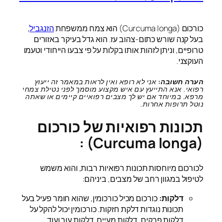
כורכום (Curcuma longa) הוא צמח ממשפחת
הזנגביל
,
בעל קנה שורש כתום-צהוב עז. הוא גדל בעיקר באזורים
טרופיים, וניתן לזהות אותו בקלות על פי צבעו הייחודי וטעמו
העוקצני.
הערה חשובה:
אני לא רופא ואין לראות במאמר זה ייעוץ
רפואי. אנא התייעץ עם איש מקצוע מוסמך לפני נטילת צמחי
מרפא. במיוחד אם יש לך מצבים רפואיים קיימים או שאתה
נוטל תרופות אחרות.
תכונות רפואיות של כורכום
(Curcuma longa) :
לכורכום מיוחסות תכונות רפואיות רבות, והוא משמש
לטיפול במגוון רחב של מצבים, ביניהם:
דלקות:
כורכום מכיל כורכומין, שהוא חומר פעיל בעל
תכונות נוגדות דלקת חזקות. כורכומין יכול להקל על
דלקות פרקים, דלקות מעיים, דלקות עור ועוד.