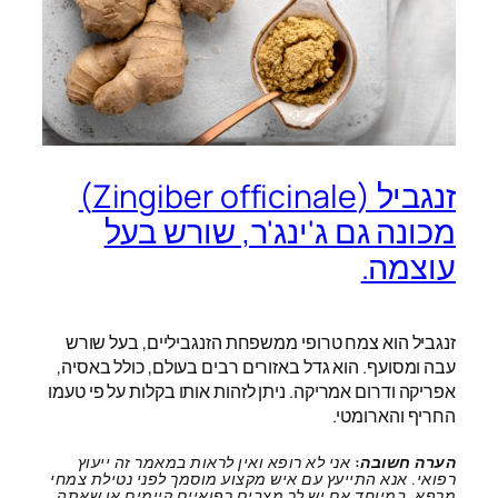
זנגביל (Zingiber officinale)
מכונה גם ג'ינג'ר, שורש בעל
עוצמה.
זנגביל הוא צמח טרופי ממשפחת הזנגביליים, בעל שורש
עבה ומסועף. הוא גדל באזורים רבים בעולם, כולל באסיה,
אפריקה ודרום אמריקה. ניתן לזהות אותו בקלות על פי טעמו
החריף והארומטי.
הערה חשובה:
אני לא רופא ואין לראות במאמר זה ייעוץ
רפואי. אנא התייעץ עם איש מקצוע מוסמך לפני נטילת צמחי
מרפא, במיוחד אם יש לך מצבים רפואיים קיימים או שאתה