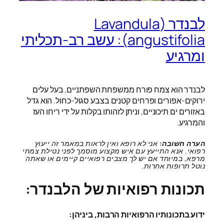
לבנדר (Lavandula
angustifolia): עשב רב-תכליתי
ומרגיע
לבנדר הוא צמח פורח ממשפחת השפתניים, בעל עלים
ירוקים-אפורים ופרחים קטנים בצבע סגול-כחול. הוא גדל
באזורים ים תיכוניים, וניתן לזהותו בקלות על ידי ריחו העז
והמרגיע.
הערה חשובה:
אני לא רופא ואין לראות במאמר זה ייעוץ
רפואי. אנא התייעץ עם איש מקצוע מוסמך לפני נטילת צמחי
מרפא, במיוחד אם יש לך מצבים רפואיים קיימים או שאתה
נוטל תרופות אחרות.
תכונות רפואיות של הלבנדר:
ידוע בתכונותיו הרפואיות הרבות, ביניהן: