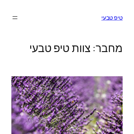
לדלג
לתוכן
טיפ טבעי
מחבר:
צוות טיפ טבעי