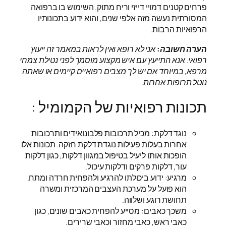
פרחים קטנים דמויי דייזי וריח מתוק. השימוש בו ברפואה
המסורתית נעשה מזה אלפי שנים, והוא ידוע בתכונותיו
הרפואיות הרבות.
הערה חשובה:
אני לא רופא ואין לראות במאמר זה ייעוץ
רפואי. אנא התייעץ עם איש מקצוע מוסמך לפני נטילת צמחי
מרפא, במיוחד אם יש לך מצבים רפואיים קיימים או שאתה
נוטל תרופות אחרות.
תכונות רפואיות של הקמומיל :
נוגד דלקת: מכיל תרכובות פלבונואידים ותרכובות
אחרות בעלות פעילות נוגדת דלקת חזקה. תכונות אלו
הופכות אותו ליעיל בטיפול במגוון דלקות, כגון דלקות
עור, דלקות פרקים ודלקות עיכול.
מרגיע: ידוע ביכולתו להרגיע ולהפחית חרדה ומתח.
הוא פועל על מערכת העצבים המרכזית ומשרה
תחושת רוגע ושלווה.
משכך כאבים: מסייע להפחית כאבים שונים, כגון
כאבי ראש, כאבי מחזור וכאבי שרירים.