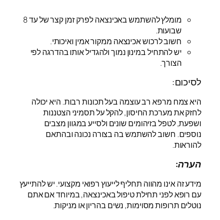
מומלץ להשתמש באכינצאה לפרק זמן קצר של עד 8
שבועות.
חשוב לרכוש אכינצאה ממקור אמין ואיכותי.
יש להתחיל במינון נמוך ולהגדיל אותו בהדרגה לפי
הצורך.
לסיכום:
היא צמח מרפא רב עוצמה בעל תכונות רבות. היא יכולה
לחזק את מערכת החיסון, להקל על תסמיני הצטננות
ושפעת, לטפל בזיהומים שונים ולסייע במגוון מצבים
נוספים. חשוב להשתמש בה בצורה נכונה ובהתאם
להוראות.
הערה:
מידע זה אינו מהווה תחליף לייעוץ רפואי מקצועי. יש להתייעץ
עם רופא לפני תחילת טיפול באכינצאה, במיוחד אם אתם
נוטלים תרופות מסוימות, נשים בהריון או מניקות.