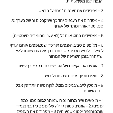
והנפח יקטן משמעותית.
3 – מפרידים את הענפים "מהגזע" הראשי.
4 – מסדרים את הענפים יחד כך שמקבלים זר של בערך 20
סנטימטר אורך וכותר של אגרוף.
5 – מצטיידים בחוט או חבל (לא עשוי מחומרים סינטטיים).
6 – מלופפים סביב הענפים תוך כדי שמצופפים אותם. עדיף
להצליב ולבצע מספר קשירות בדרך על מנת שהחבל לא
ישתחרר בזמן השריפה של המרווה.
7 – גוזמים את הקצוות של הזר שיצרנו.. רק לצורך עיצוב.
8 – תולים הפוך מכיוון הצמיחה ליבוש.
9 – מומלץ לייבש במקום מוצל. לוקח טיפה יותר זמן אבל
יותר משובח.
1 – מוציאים שיח מרווה (כזה שמותר לגזום ממנו כמה
ענפים).2 – גוזמים כמות גדולה של ענפים כי תכף נצמיד
אותם והנפח יקטן משמעותית.3 – מפרידים את הענפים