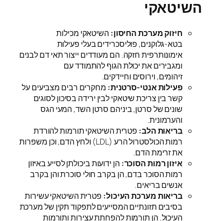
השיטאקי
חיזוק מערכת החיסון:
השיטאקי מכילות
בטא-גלוקנים, פוליסכרידים בעלי פעילות
אימונותרפית חזקה. הם מעודדים ייצור תאי דם לבנים
ומגבירים את יכולת הגוף להתמודד עם
זיהומים, וירוסים וחיידקים.
פעילות אנטי-סרטנית:
מחקרים רבים מצביעים על
קשר בין צריכת שיטאקי לבין ירידה בסיכון לסוגים
שונים של סרטן, ביניהם סרטן השד, המעי הגס
והערמונית.
בריאות הלב:
פטרית השיטאקי תורמות להורדת
רמות הכולסטרול הרע (LDL) ולחץ הדם, וכן משפרות
את זרימת הדם.
איזון רמות הסוכר:
הן ידועות ביכולתן לסייע באיזון
רמות הסוכר בדם, הן בקרב חולי סוכרת והן בקרב
אנשים בריאים.
בריאות מערכת העיכול:
פטרית השיטאקי עשירות
בסיבים תזונתיים המסייעים לתפקוד תקין של מערכת
העיכול. הן תורמות להפחתת עצירות ותורמות