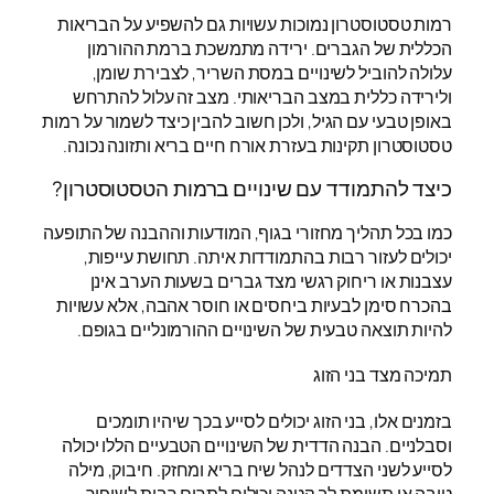
רמות טסטוסטרון נמוכות עשויות גם להשפיע על הבריאות
הכללית של הגברים. ירידה מתמשכת ברמת ההורמון
עלולה להוביל לשינויים במסת השריר, לצבירת שומן,
ולירידה כללית במצב הבריאותי. מצב זה עלול להתרחש
באופן טבעי עם הגיל, ולכן חשוב להבין כיצד לשמור על רמות
טסטוסטרון תקינות בעזרת אורח חיים בריא ותזונה נכונה.
כיצד להתמודד עם שינויים ברמות הטסטוסטרון?
כמו בכל תהליך מחזורי בגוף, המודעות וההבנה של התופעה
יכולים לעזור רבות בהתמודדות איתה. תחושת עייפות,
עצבנות או ריחוק רגשי מצד גברים בשעות הערב אינן
בהכרח סימן לבעיות ביחסים או חוסר אהבה, אלא עשויות
להיות תוצאה טבעית של השינויים ההורמונליים בגופם.
תמיכה מצד בני הזוג
בזמנים אלו, בני הזוג יכולים לסייע בכך שיהיו תומכים
וסבלניים. הבנה הדדית של השינויים הטבעיים הללו יכולה
לסייע לשני הצדדים לנהל שיח בריא ומחזק. חיבוק, מילה
טובה או תשומת לב קטנה יכולים לתרום רבות לשיפור