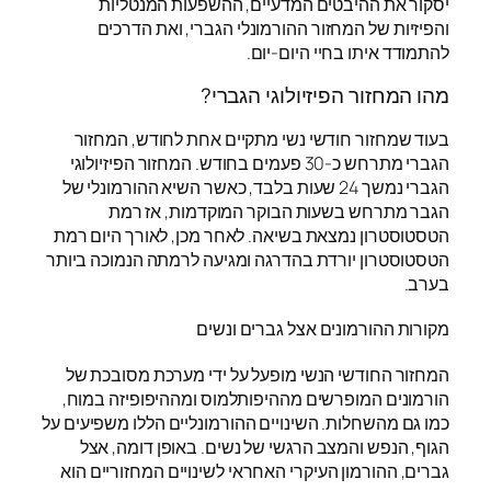
יסקור את ההיבטים המדעיים, ההשפעות המנטליות
והפיזיות של המחזור ההורמונלי הגברי, ואת הדרכים
להתמודד איתו בחיי היום-יום.
מהו המחזור הפיזיולוגי הגברי?
בעוד שמחזור חודשי נשי מתקיים אחת לחודש, המחזור
הגברי מתרחש כ-30 פעמים בחודש. המחזור הפיזיולוגי
הגברי נמשך 24 שעות בלבד, כאשר השיא ההורמונלי של
הגבר מתרחש בשעות הבוקר המוקדמות, אז רמת
הטסטוסטרון נמצאת בשיאה. לאחר מכן, לאורך היום רמת
הטסטוסטרון יורדת בהדרגה ומגיעה לרמתה הנמוכה ביותר
בערב.
מקורות ההורמונים אצל גברים ונשים
המחזור החודשי הנשי מופעל על ידי מערכת מסובכת של
הורמונים המופרשים מההיפותלמוס ומההיפופיזה במוח,
כמו גם מהשחלות. השינויים ההורמונליים הללו משפיעים על
הגוף, הנפש והמצב הרגשי של נשים. באופן דומה, אצל
גברים, ההורמון העיקרי האחראי לשינויים המחזוריים הוא