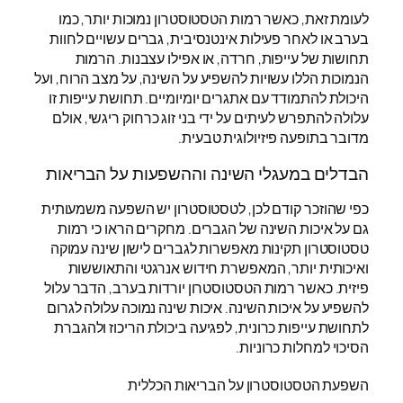
לעומת זאת, כאשר רמות הטסטוסטרון נמוכות יותר, כמו
בערב או לאחר פעילות אינטנסיבית, גברים עשויים לחוות
תחושות של עייפות, חרדה, או אפילו עצבנות. הרמות
הנמוכות הללו עשויות להשפיע על השינה, על מצב הרוח, ועל
היכולת להתמודד עם אתגרים יומיומיים. תחושת עייפות זו
עלולה להתפרש לעיתים על ידי בני זוג כרחוק ריגשי, אולם
מדובר בתופעה פיזיולוגית טבעית.
הבדלים במעגלי השינה וההשפעות על הבריאות
כפי שהוזכר קודם לכן, לטסטוסטרון יש השפעה משמעותית
גם על איכות השינה של הגברים. מחקרים הראו כי רמות
טסטוסטרון תקינות מאפשרות לגברים לישון שינה עמוקה
ואיכותית יותר, המאפשרת חידוש אנרגטי והתאוששות
פיזית. כאשר רמות הטסטוסטרון יורדות בערב, הדבר עלול
להשפיע על איכות השינה. איכות שינה נמוכה עלולה לגרום
לתחושת עייפות כרונית, לפגיעה ביכולת הריכוז ולהגברת
הסיכוי למחלות כרוניות.
השפעת הטסטוסטרון על הבריאות הכללית