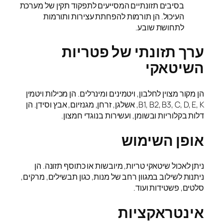
בסיבים תזונתיים המסייעים לתפקוד תקין של מערכת
העיכול. הן תורמות להפחתת עצירות ותורמות
לתחושת שובע.
ערך תזונתי של פטריות
השיטאקי
הן מקור מצוין לחלבון, ויטמינים ומינרלים. הן מכילות ויטמין
B1, B2, B3, C, D, E, K, אשלגן, זרחן, מגנזיום, אבץ וסידן. הן
דלות בקלוריות ובשומן, ועשירות בנוגדי חמצון.
אופן השימוש
ניתן לאכול שיטאקי טריות, מיובשות או כתוסף תזונה. הן
ניתנות לשילוב במגוון רחב של מנות, כגון תבשילים, מרקים,
סלטים, פשטידות ועוד.
אינטראקציות