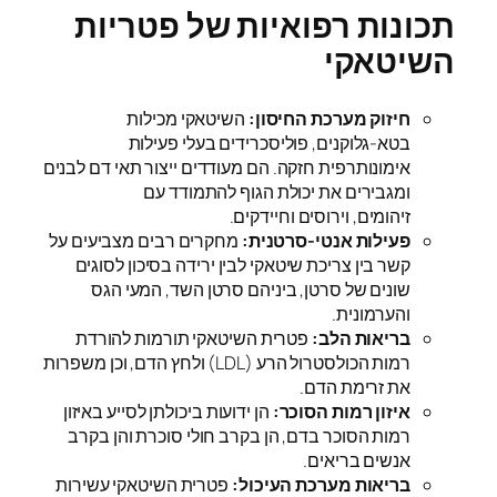
תכונות רפואיות של פטריות
השיטאקי
חיזוק מערכת החיסון:
השיטאקי מכילות
בטא-גלוקנים, פוליסכרידים בעלי פעילות
אימונותרפית חזקה. הם מעודדים ייצור תאי דם לבנים
ומגבירים את יכולת הגוף להתמודד עם
זיהומים, וירוסים וחיידקים.
פעילות אנטי-סרטנית:
מחקרים רבים מצביעים על
קשר בין צריכת שיטאקי לבין ירידה בסיכון לסוגים
שונים של סרטן, ביניהם סרטן השד, המעי הגס
והערמונית.
בריאות הלב:
פטרית השיטאקי תורמות להורדת
רמות הכולסטרול הרע (LDL) ולחץ הדם, וכן משפרות
את זרימת הדם.
איזון רמות הסוכר:
הן ידועות ביכולתן לסייע באיזון
רמות הסוכר בדם, הן בקרב חולי סוכרת והן בקרב
אנשים בריאים.
בריאות מערכת העיכול:
פטרית השיטאקי עשירות