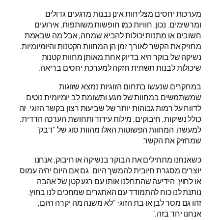
מערכות יחסים מצליחות אינן נבנות מרגעים גדולים
ומרשימים. נכון, חוויות כמו חופשות משותפות, אירועים
חשובים או מתנות יכולות להביא שמחה, אבל מה שבאמת
מחזיק את הקשר לאורך זמן הן המחוות הקטנות והיומיומיות.
נשיקה של בוקר היא בדיוק אחת מאותן מחוות קטנות
שיכולות לבנות תשתית חזקה למערכת יחסים בריאה.
במחקרים שנעשו בתחום הזוגיות נמצא שזוגות
שמשתמשים במחוות של מגע ותשומת לב יומיומית נוטים
לדווח על רמות גבוהות יותר של שביעות רצון בקשר הזוגי. זה
כולל נשיקות, חיבוקים, מילות עידוד ותחושת הערכה הדדית.
למעשה, המחוות הפשוטות האלו מהוות סוג של "דבק"
שמחזיק את הקשר.
כשאנחנו מתחילים את הבוקר בנשיקה או חיבוק, אנחנו
יוצרים מסגרת חיובית להמשך היום. גם אם היום יהיה עמוס
או לחוץ, הידיעה שהתחלנו אותו עם רגע קטן של אהבה
נותנת לנו כוח להתמודד עם האתגרים שמחכים לנו בחוץ.
זהו גם מסר לבן או בת הזוג: "לא משנה מה יקרה היום,
אנחנו יחד בזה."