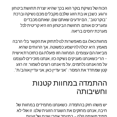
הכוח של נשיקת בוקר הוא בכך שהיא יוצרת תחושת ביטחון
ורוגע. כשבן או בת הזוג שלכם מקבלים מכם נשיקה וברכת
"בוקר טוב", הם יודעים שאתם שם, שאתם מכבדים
ומעריכים אותם. תחושת הביטחון הזו היא קריטית לכל
מערכת יחסים בריאה.
מחוות כאלו גם מאפשרות לנו לתחזק את הקשר בלי הרבה
מאמץ. היא יכולה להישמע כפשוטה, אך הרווחים שהיא
מביאה הם עצומים. המחווה הזו פועלת גם כתזכורת אישית
– הרי כשאנחנו מעניקים נשיקה כזו, אנחנו מזכירים לעצמנו
על מה אנחנו נלחמים, על מי אנחנו רוצים לשמור. זה רגע
קטן שמחדד את המסר: "אני עדיין כאן, אני עדיין אוהב/ת".
ההתמדה במחוות קטנות
וחשיבותה
יש משהו חזק בהתמדה. כשאנחנו מתמידים במחוות של
חיבה, אנחנו מחזקים את השגרה הזוגית שלנו. זו אולי לא
תמיד משימה קלה – במיוחד אחרי שנים של זוגיות,