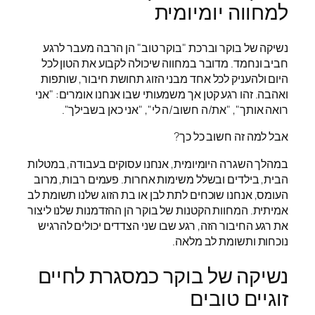
למחווה יומיומית
נשיקה של בוקר וברכת "בוקר טוב" הן הרבה מעבר לרגע
חביב ונחמד. מדובר במחווה שיכולה לקבוע את הטון לכל
היום ולהעניק לכל אחד מבני הזוג תחושת חיבור, שותפות
ואהבה. זהו רגע קטן אך משמעותי שבו אנחנו אומרים: "אני
רואה אותך", "את/ה חשוב/ה לי", "אני כאן בשבילך".
אבל למה זה חשוב כל כך?
במהלך השגרה היומיומית, אנחנו עסוקים בעבודה, במטלות
הבית, בילדים ובשלל משימות אחרות. פעמים רבות, מרוב
העומס, אנחנו שוכחים לתת לבן או בת הזוג שלנו תשומת לב
אמיתית. המחוות הקטנות של בוקר הן ההזדמנות שלנו ליצור
את רגע החיבור הזה, רגע שבו שני הצדדים יכולים להרגיש
נוכחות ותשומת לב מלאה.
נשיקה של בוקר כמסגרת לחיים
זוגיים טובים