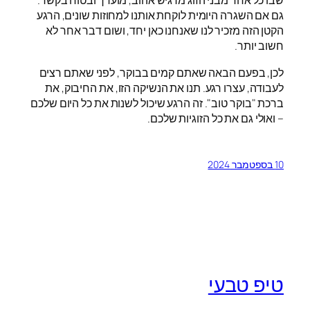
שבו כל אחד מבני הזוג מרגיש אהוב, מוערך ובטוח בקשר.
גם אם השגרה היומית לוקחת אותנו למחוזות שונים, הרגע
הקטן הזה מזכיר לנו שאנחנו כאן יחד, ושום דבר אחר לא
חשוב יותר.
לכן, בפעם הבאה שאתם קמים בבוקר, לפני שאתם רצים
לעבודה, עצרו רגע. תנו את הנשיקה הזו, את החיבוק, את
ברכת "בוקר טוב". זה הרגע שיכול לשנות את כל היום שלכם
– ואולי גם את כל הזוגיות שלכם.
10 בספטמבר 2024
טיפ טבעי