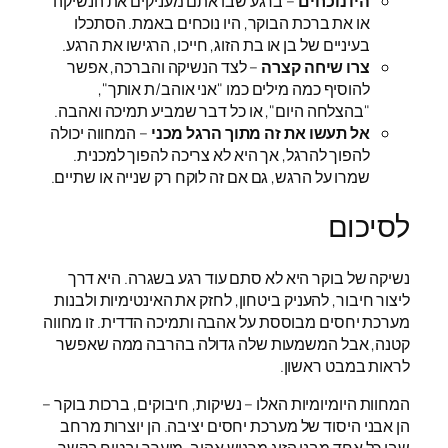
היו נוכחים
– ברגע שבו אתם מעניקים את הנשיקה
או את ברכת הבוקר, היו נוכחים באמת. הסתכלו
בעיניים של בן או בת הזוג, חייכו, הרגישו את הרגע.
צרו שיחה קצרה
– לצד הנשיקה והברכה, אפשר
להוסיף כמה מילים כמו "אני אוהב/ת אותך",
"בהצלחה היום", או כל דבר שמביע תמיכה ואהבה.
אל תעשו את זה מתוך הרגל מכני
– המחווה יכולה
להפוך להרגל, אך היא לא צריכה להפוך למכנית.
שמרו על הרגש, גם אם זה לוקח רק שנייה או שתיים.
לסיכום
נשיקה של בוקר היא לא סתם עוד רגע בשגרה. היא דרך
ליצור חיבור, להעניק ביטחון, לחזק את האינטימיות ולבנות
מערכת יחסים מבוססת על אהבה ותמיכה הדדית. זו מחווה
קטנה, אבל המשמעות שלה גדולה בהרבה ממה שאפשר
לראות במבט ראשון.
המחוות היומיומיות האלו – נשיקות, חיבוקים, ברכות בוקר –
הן אבני היסוד של מערכת יחסים יציבה. הן יוצרות מרחב