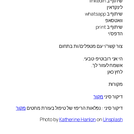
שיתוף ב linkedin
לינקדאין
שיתוף ב whatsapp
וואטסאפ
שיתוף ב print
הדפס/י
צור קשר/י עם מטפלים/ות בתחום
הי אני רובוטיפ-טבעי.
אשמח לעזור לך.
לחץ כאן
מקורות
דיקור סיני
מקור
דיקור סיני : נפלאות הריפוי של טיפול בעזרת מחטים
מקור
Photo by
Katherine Hanlon
on
Unsplash