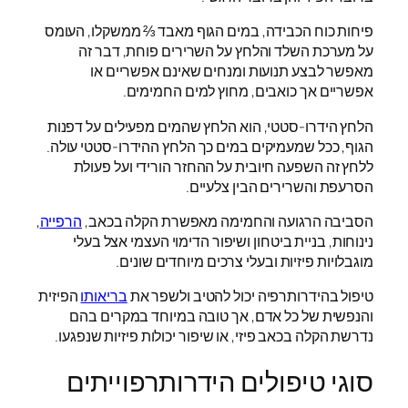
פיחות כוח הכבידה, במים הגוף מאבד ⅔ ממשקלו, העומס
על מערכת השלד והלחץ על השרירים פוחת, דבר זה
מאפשר לבצע תנועות ומנחים שאינם אפשריים או
אפשריים אך כואבים, מחוץ למים החמימים.
הלחץ הידרו-סטטי, הוא הלחץ שהמים מפעילים על דפנות
הגוף, ככל שמעמיקים במים כך הלחץ ההידרו-סטטי עולה.
ללחץ זה השפעה חיובית על ההחזר הורידי ועל פעולת
הסרעפת והשרירים הבין צלעיים.
הסביבה הרגועה והחמימה מאפשרת הקלה בכאב,
הרפייה
,
נינוחות, בניית ביטחון ושיפור הדימוי העצמי אצל בעלי
מוגבלויות פיזיות ובעלי צרכים מיוחדים שונים.
טיפול בהידרותרפיה יכול להטיב ולשפר את
בריאותו
הפיזית
והנפשית של כל אדם, אך טובה במיוחד במקרים בהם
נדרשת הקלה בכאב פיזי, או שיפור יכולות פיזיות שנפגעו.
סוגי טיפולים הידרותרפוייתים