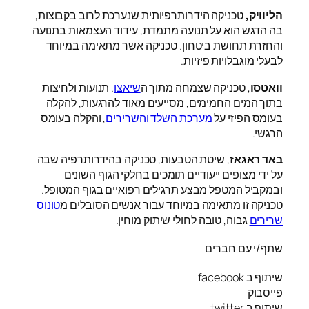
הליוויק,
טכניקה הידרותרפיותית שנערכת לרוב בקבוצות,
בה הדגש הוא על תנועה מתמדת, עידוד העצמאות בתנועה
והחזרת תחושת ביטחון. טכניקה אשר מתאימה במיוחד
לבעלי מוגבלויות פיזיות.
וואטסו
, טכניקה שצמחה מתוך ה
שיאצו
. תנועות ולחיצות
בתוך המים החמימים, מסייעים מאוד להרגעות, להקלה
בעומס הפיזי על
מערכת השלד והשרירים
, והקלה בעומס
הרגשי.
באד ראגאז
, שיטת הטבעות, טכניקה בהידרותרפיה שבה
על ידי מצופים ייעודיים תומכים בחלקי הגוף השונים
ובמקביל המטפל מבצע תרגילים רפואיים בגוף המטופל.
טכניקה זו מתאימה במיוחד עבור אנשים הסובלים מ
טונוס
שרירים
גבוה, טובה לחולי שיתוק מוחין.
שתף/י עם חברים
שיתוף ב facebook
פייסבוק
שיתוף ב twitter