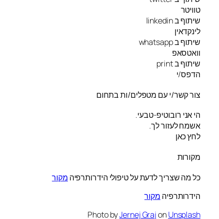
טוויטר
שיתוף ב linkedin
לינקדאין
שיתוף ב whatsapp
וואטסאפ
שיתוף ב print
הדפס/י
צור קשר/י עם מטפלים/ות בתחום
הי אני רובוטיפ-טבעי.
אשמח לעזור לך.
לחץ כאן
מקורות
כל מה שצריך לדעת על טיפולי הידרותרפיה
מקור
הידרותרפיה
מקור
Photo by
Jernej Graj
on
Unsplash