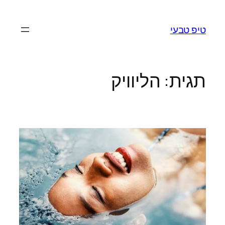
לדלג
לתוכן
טיפ טבעי
תגית:
הליוויק