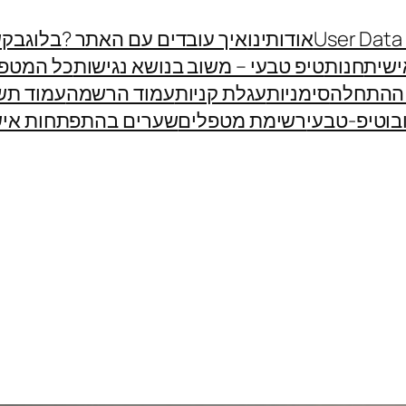
User Data
אודותינו
איך עובדים עם האתר ?
בלוג
בקש
שית
חנות
טיפ טבעי – משוב בנושא נגישות
כל המטפ
 ההתחלה
סימניות
עגלת קניות
עמוד הרשמה
עמוד תש
בוטיפ-טבעי
רשימת מטפלים
שערים בהתפתחות איש