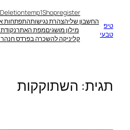
לדלג
 Deletion
temp1
Shop
register
לתוכן
החשבון שלי
הצהרת נגישות
התפתחות אי
טיפ
מילון מושגים
מפת האתר
נקודת
טבעי
קליניקה להשכרה בפרדס חנה
רו
תגית:
השתוקקות