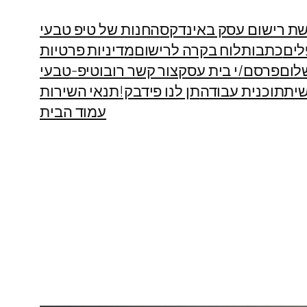
ת רישום עסק באינדקס
החנות של טיפ טבעי
לים
כתבות
לוח בקרה לרישום
מדיניות פרטיות
לום
פרסם/י בית עסק
צור קשר רובוטיפ-טבעי
ית
תוכנית עבודה
תן לנו פידבק!
תנאי השירות
עמוד הבית