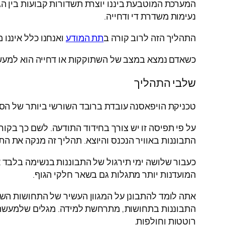
המערכת המוטבעת ביננו יוצרת תשדורות קבועות בין הג
נעימות משדרת די ודחייה.
התהליך הזה לרוב קורה ב
תת המודע
ואנחנו כלל איננו 
כשאדם נמצא במצב של השתוקקות או דחייה הוא למעש
שלבי התהליך
טכניקת הויפאסנה עובדת ברובד השורשי ביותר של הסבל
על פי תפיסה זו יש צורך בחידוד התודעה. לשם כך בקו
התבוננות באוויר הנכנס והיוצא. תהליך זה מנקה את הת
כעבור שלושה ימי תירגול של התבוננות בנשימה בלבד 
המועדנות יותר מתגלות גם בשאר חלקי הגוף.
אתה לומד להתבונן על המגוון העשיר של התחושות השונ
התבוננות בתחושות, מתרחשת למידה. מגלים שלמעשה 
רוטטות וחולפות.