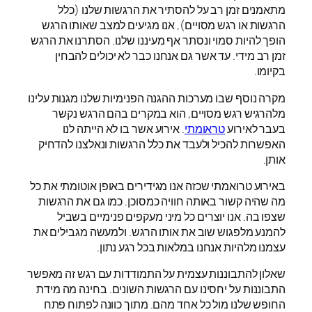
מתאמנים זמן רב על להסתיר את הרגשות שלנו (כלל
הרגשות או רגש מסויים), אנו מגיעים למצב שאותו הרגש
הופך להיות סמוי ונסתר אף מעיננו שלנו. הסתרנו את הרגש
זמן רב מידי. עד אשר גם אנחנו כבר לא יכולים להבחין
בקיומו.
מקרה נוסף שבו מערכות ההגנה הפנימיות שלנו מגנות עלינו
מלהרגיש רגש מסויים, הוא במקרים בהם הרגש נקשר
בעבר לאירוע
טראומתי
. אירוע אשר בו לא הייתה לנו
האפשרות להכיל ולעבד את כלל הרגשות ונאלצנו להדחיק
אותן.
באירוע טרואמתי שכזה אנו מגידירים באופן אוטומתי את כל
מה שהיה קשור באותה חוויה כמסוכן. כמו גם את הרגשות
שצפו בה. אנו יוצרים כל מיני מעקפים פנימיים בשביל
להמנע מלפגוש שוב את אותו הרגש. ולמעשה מגבילים את
עצמנו מלהיות אנחנו במלאות בכל רגע נתון.
שאלון להתבוננות עצמית על התמודדות עם רגש זה מאפשר
התבוננות על יחסינו עם הרגשות השונים. בחינה מה מידת
החופש שלנו מול כל אחד מהם. מתוך כוונה לפתוח פתח