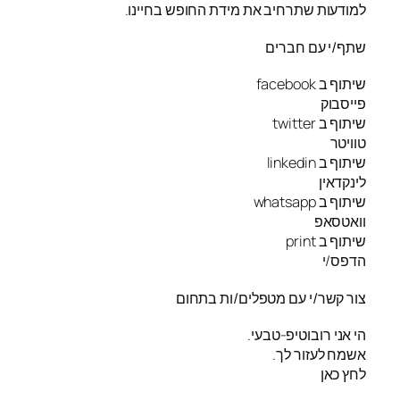
למודעות שתרחיב את מידת החופש בחיינו.
שתף/י עם חברים
שיתוף ב facebook
פייסבוק
שיתוף ב twitter
טוויטר
שיתוף ב linkedin
לינקדאין
שיתוף ב whatsapp
וואטסאפ
שיתוף ב print
הדפס/י
צור קשר/י עם מטפלים/ות בתחום
הי אני רובוטיפ-טבעי.
אשמח לעזור לך.
לחץ כאן