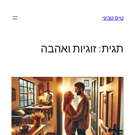
לדלג
לתוכן
טיפ טבעי
תגית:
זוגיות ואהבה