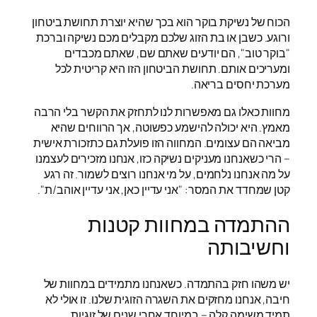
הכוח של נשיקת בוקר הוא בכך שהיא יוצרת תחושת ביטחון
ורוגע. כשבן או בת הזוג שלכם מקבלים מכם נשיקה וברכת
"בוקר טוב", הם יודעים שאתם שם, שאתם מכבדים
ומעריכים אותם. תחושת הביטחון הזו היא קריטית לכל
מערכת יחסים בריאה.
מחוות כאלו גם מאפשרות לנו לתחזק את הקשר בלי הרבה
מאמץ. היא יכולה להישמע כפשוטה, אך הרווחים שהיא
מביאה הם עצומים. המחווה הזו פועלת גם כתזכורת אישית
– הרי כשאנחנו מעניקים נשיקה כזו, אנחנו מזכירים לעצמנו
על מה אנחנו נלחמים, על מי אנחנו רוצים לשמור. זה רגע
קטן שמחדד את המסר: "אני עדיין כאן, אני עדיין אוהב/ת".
ההתמדה במחוות קטנות
וחשיבותה
יש משהו חזק בהתמדה. כשאנחנו מתמידים במחוות של
חיבה, אנחנו מחזקים את השגרה הזוגית שלנו. זו אולי לא
תמיד משימה קלה – במיוחד אחרי שנים של זוגיות,