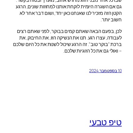
שבו כל אחד מבני הזוג מרגיש אהוב, מוערך ובטוח בקשר.
גם אם השגרה היומית לוקחת אותנו למחוזות שונים, הרגע
הקטן הזה מזכיר לנו שאנחנו כאן יחד, ושום דבר אחר לא
חשוב יותר.
לכן, בפעם הבאה שאתם קמים בבוקר, לפני שאתם רצים
לעבודה, עצרו רגע. תנו את הנשיקה הזו, את החיבוק, את
ברכת "בוקר טוב". זה הרגע שיכול לשנות את כל היום שלכם
– ואולי גם את כל הזוגיות שלכם.
10 בספטמבר 2024
טיפ טבעי