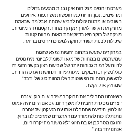
מערכות יחסים מצליחות אינן נבנות מרגעים גדולים
ומרשימים. נכון, חוויות כמו חופשות משותפות, אירועים
חשובים או מתנות יכולות להביא שמחה, אבל מה שבאמת
מחזיק את הקשר לאורך זמן הן המחוות הקטנות והיומיומיות.
נשיקה של בוקר היא בדיוק אחת מאותן מחוות קטנות
שיכולות לבנות תשתית חזקה למערכת יחסים בריאה.
במחקרים שנעשו בתחום הזוגיות נמצא שזוגות
שמשתמשים במחוות של מגע ותשומת לב יומיומית נוטים
לדווח על רמות גבוהות יותר של שביעות רצון בקשר הזוגי. זה
כולל נשיקות, חיבוקים, מילות עידוד ותחושת הערכה הדדית.
למעשה, המחוות הפשוטות האלו מהוות סוג של "דבק"
שמחזיק את הקשר.
כשאנחנו מתחילים את הבוקר בנשיקה או חיבוק, אנחנו
יוצרים מסגרת חיובית להמשך היום. גם אם היום יהיה עמוס
או לחוץ, הידיעה שהתחלנו אותו עם רגע קטן של אהבה
נותנת לנו כוח להתמודד עם האתגרים שמחכים לנו בחוץ.
זהו גם מסר לבן או בת הזוג: "לא משנה מה יקרה היום,
אנחנו יחד בזה."