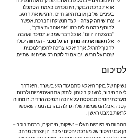
היו נוכחים
– ברגע שבו אתם מעניקים את הנשיקה
או את ברכת הבוקר, היו נוכחים באמת. הסתכלו
בעיניים של בן או בת הזוג, חייכו, הרגישו את הרגע.
צרו שיחה קצרה
– לצד הנשיקה והברכה, אפשר
להוסיף כמה מילים כמו "אני אוהב/ת אותך",
"בהצלחה היום", או כל דבר שמביע תמיכה ואהבה.
אל תעשו את זה מתוך הרגל מכני
– המחווה יכולה
להפוך להרגל, אך היא לא צריכה להפוך למכנית.
שמרו על הרגש, גם אם זה לוקח רק שנייה או שתיים.
לסיכום
נשיקה של בוקר היא לא סתם עוד רגע בשגרה. היא דרך
ליצור חיבור, להעניק ביטחון, לחזק את האינטימיות ולבנות
מערכת יחסים מבוססת על אהבה ותמיכה הדדית. זו מחווה
קטנה, אבל המשמעות שלה גדולה בהרבה ממה שאפשר
לראות במבט ראשון.
המחוות היומיומיות האלו – נשיקות, חיבוקים, ברכות בוקר –
הן אבני היסוד של מערכת יחסים יציבה. הן יוצרות מרחב