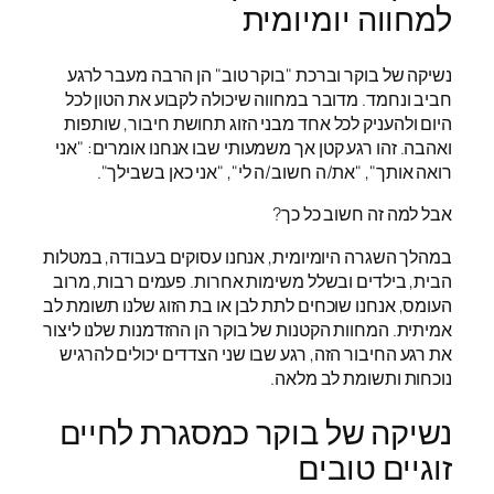
למחווה יומיומית
נשיקה של בוקר וברכת "בוקר טוב" הן הרבה מעבר לרגע
חביב ונחמד. מדובר במחווה שיכולה לקבוע את הטון לכל
היום ולהעניק לכל אחד מבני הזוג תחושת חיבור, שותפות
ואהבה. זהו רגע קטן אך משמעותי שבו אנחנו אומרים: "אני
רואה אותך", "את/ה חשוב/ה לי", "אני כאן בשבילך".
אבל למה זה חשוב כל כך?
במהלך השגרה היומיומית, אנחנו עסוקים בעבודה, במטלות
הבית, בילדים ובשלל משימות אחרות. פעמים רבות, מרוב
העומס, אנחנו שוכחים לתת לבן או בת הזוג שלנו תשומת לב
אמיתית. המחוות הקטנות של בוקר הן ההזדמנות שלנו ליצור
את רגע החיבור הזה, רגע שבו שני הצדדים יכולים להרגיש
נוכחות ותשומת לב מלאה.
נשיקה של בוקר כמסגרת לחיים
זוגיים טובים