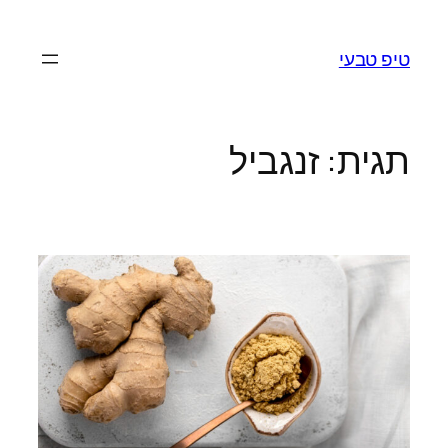
לדלג
לתוכן
טיפ טבעי
תגית:
זנגביל