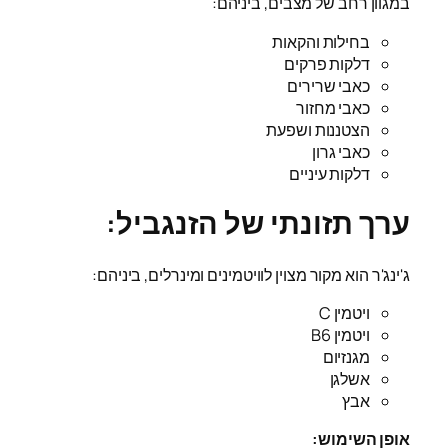
במגוון רחב של מצבים, ביניהם:
בחילות והקאות
דלקות פרקים
כאבי שרירים
כאבי מחזור
הצטננות ושפעת
כאבי גרון
דלקות עיניים
ערך תזונתי של הזנגביל:
ג'ינג'ר הוא מקור מצוין לוויטמינים ומינרלים, ביניהם:
ויטמין C
ויטמין B6
מגנזיום
אשלגן
אבץ
אופן השימוש: