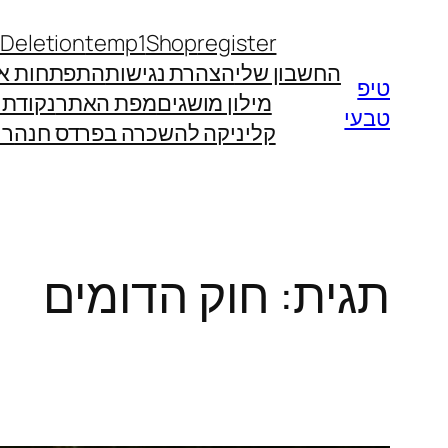
לדלג
 Deletion
temp1
Shop
register
לתוכן
החשבון שלי
הצהרת נגישות
התפתחות אי
טיפ
מילון מושגים
מפת האתר
נקודת
טבעי
קליניקה להשכרה בפרדס חנה
רו
תגית:
חוק הדומים