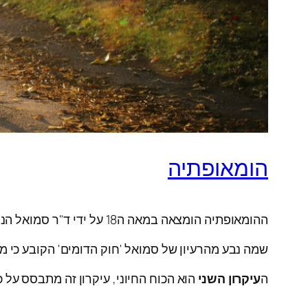
הומאופתיה
ההומאופתיה הומצאה במאה ה18 על ידי ד"ר סמואל הנמן מגרמניה. מקור השם הומאופתיה הוא הומאו- דומה, פתיה- סבל,
שמה נבע מהרעיון של סמואל 'חוק הדומים' הקובע כי מ
ה
עיקרון השני
הוא הכוח החיוני, עיקרון זה מתבסס על 