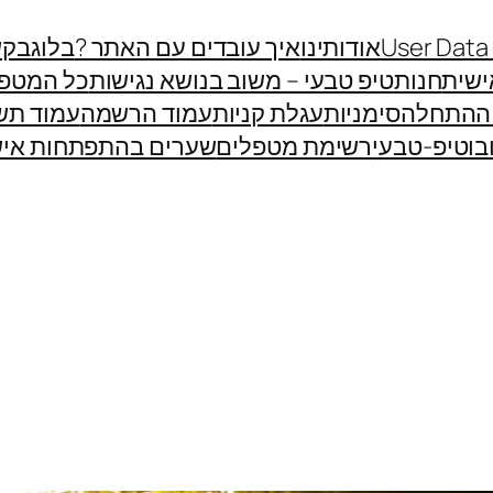
User Data
אודותינו
איך עובדים עם האתר ?
בלוג
בקש
שית
חנות
טיפ טבעי – משוב בנושא נגישות
כל המטפ
 ההתחלה
סימניות
עגלת קניות
עמוד הרשמה
עמוד תש
בוטיפ-טבעי
רשימת מטפלים
שערים בהתפתחות איש