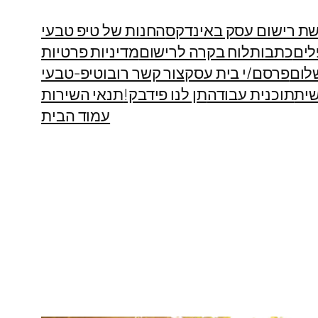
ת רישום עסק באינדקס
החנות של טיפ טבעי
לים
כתבות
לוח בקרה לרישום
מדיניות פרטיות
לום
פרסם/י בית עסק
צור קשר רובוטיפ-טבעי
ית
תוכנית עבודה
תן לנו פידבק!
תנאי השירות
עמוד הבית