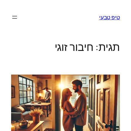
לדלג
לתוכן
טיפ טבעי
תגית:
חיבור זוגי