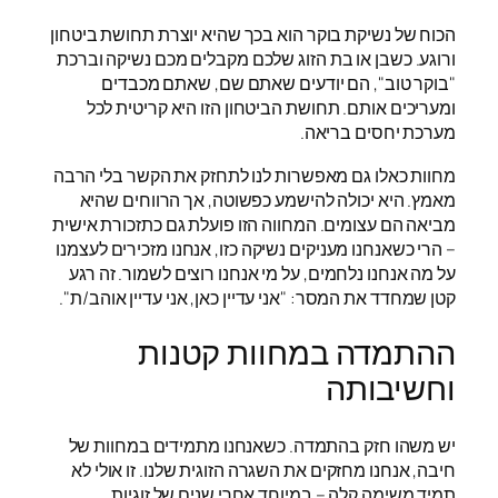
הכוח של נשיקת בוקר הוא בכך שהיא יוצרת תחושת ביטחון
ורוגע. כשבן או בת הזוג שלכם מקבלים מכם נשיקה וברכת
"בוקר טוב", הם יודעים שאתם שם, שאתם מכבדים
ומעריכים אותם. תחושת הביטחון הזו היא קריטית לכל
מערכת יחסים בריאה.
מחוות כאלו גם מאפשרות לנו לתחזק את הקשר בלי הרבה
מאמץ. היא יכולה להישמע כפשוטה, אך הרווחים שהיא
מביאה הם עצומים. המחווה הזו פועלת גם כתזכורת אישית
– הרי כשאנחנו מעניקים נשיקה כזו, אנחנו מזכירים לעצמנו
על מה אנחנו נלחמים, על מי אנחנו רוצים לשמור. זה רגע
קטן שמחדד את המסר: "אני עדיין כאן, אני עדיין אוהב/ת".
ההתמדה במחוות קטנות
וחשיבותה
יש משהו חזק בהתמדה. כשאנחנו מתמידים במחוות של
חיבה, אנחנו מחזקים את השגרה הזוגית שלנו. זו אולי לא
תמיד משימה קלה – במיוחד אחרי שנים של זוגיות,