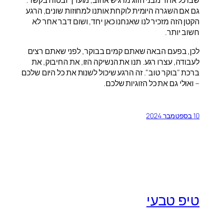
שבו כל אחד מבני הזוג מרגיש אהוב, מוערך ובטוח בקשר.
גם אם השגרה היומית לוקחת אותנו למחוזות שונים, הרגע
הקטן הזה מזכיר לנו שאנחנו כאן יחד, ושום דבר אחר לא
חשוב יותר.
לכן, בפעם הבאה שאתם קמים בבוקר, לפני שאתם רצים
לעבודה, עצרו רגע. תנו את הנשיקה הזו, את החיבוק, את
ברכת "בוקר טוב". זה הרגע שיכול לשנות את כל היום שלכם
– ואולי גם את כל הזוגיות שלכם.
10 בספטמבר 2024
טיפ טבעי