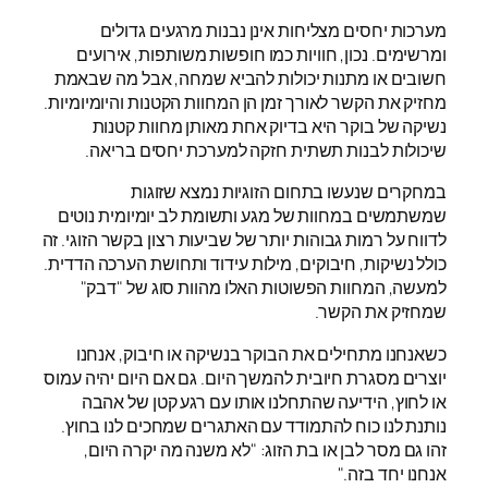
מערכות יחסים מצליחות אינן נבנות מרגעים גדולים
ומרשימים. נכון, חוויות כמו חופשות משותפות, אירועים
חשובים או מתנות יכולות להביא שמחה, אבל מה שבאמת
מחזיק את הקשר לאורך זמן הן המחוות הקטנות והיומיומיות.
נשיקה של בוקר היא בדיוק אחת מאותן מחוות קטנות
שיכולות לבנות תשתית חזקה למערכת יחסים בריאה.
במחקרים שנעשו בתחום הזוגיות נמצא שזוגות
שמשתמשים במחוות של מגע ותשומת לב יומיומית נוטים
לדווח על רמות גבוהות יותר של שביעות רצון בקשר הזוגי. זה
כולל נשיקות, חיבוקים, מילות עידוד ותחושת הערכה הדדית.
למעשה, המחוות הפשוטות האלו מהוות סוג של "דבק"
שמחזיק את הקשר.
כשאנחנו מתחילים את הבוקר בנשיקה או חיבוק, אנחנו
יוצרים מסגרת חיובית להמשך היום. גם אם היום יהיה עמוס
או לחוץ, הידיעה שהתחלנו אותו עם רגע קטן של אהבה
נותנת לנו כוח להתמודד עם האתגרים שמחכים לנו בחוץ.
זהו גם מסר לבן או בת הזוג: "לא משנה מה יקרה היום,
אנחנו יחד בזה."