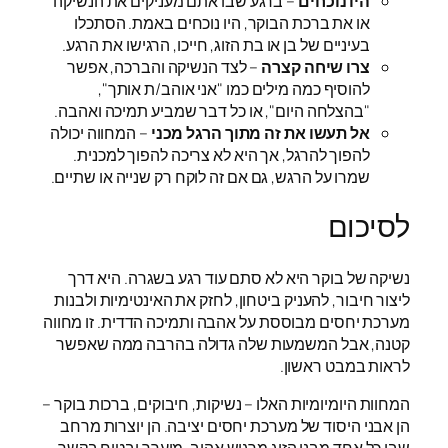
היו נוכחים
– ברגע שבו אתם מעניקים את הנשיקה
או את ברכת הבוקר, היו נוכחים באמת. הסתכלו
בעיניים של בן או בת הזוג, חייכו, הרגישו את הרגע.
צרו שיחה קצרה
– לצד הנשיקה והברכה, אפשר
להוסיף כמה מילים כמו "אני אוהב/ת אותך",
"בהצלחה היום", או כל דבר שמביע תמיכה ואהבה.
אל תעשו את זה מתוך הרגל מכני
– המחווה יכולה
להפוך להרגל, אך היא לא צריכה להפוך למכנית.
שמרו על הרגש, גם אם זה לוקח רק שנייה או שתיים.
לסיכום
נשיקה של בוקר היא לא סתם עוד רגע בשגרה. היא דרך
ליצור חיבור, להעניק ביטחון, לחזק את האינטימיות ולבנות
מערכת יחסים מבוססת על אהבה ותמיכה הדדית. זו מחווה
קטנה, אבל המשמעות שלה גדולה בהרבה ממה שאפשר
לראות במבט ראשון.
המחוות היומיומיות האלו – נשיקות, חיבוקים, ברכות בוקר –
הן אבני היסוד של מערכת יחסים יציבה. הן יוצרות מרחב