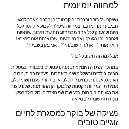
למחווה יומיומית
נשיקה של בוקר וברכת "בוקר טוב" הן הרבה מעבר לרגע
חביב ונחמד. מדובר במחווה שיכולה לקבוע את הטון לכל
היום ולהעניק לכל אחד מבני הזוג תחושת חיבור, שותפות
ואהבה. זהו רגע קטן אך משמעותי שבו אנחנו אומרים: "אני
רואה אותך", "את/ה חשוב/ה לי", "אני כאן בשבילך".
אבל למה זה חשוב כל כך?
במהלך השגרה היומיומית, אנחנו עסוקים בעבודה, במטלות
הבית, בילדים ובשלל משימות אחרות. פעמים רבות, מרוב
העומס, אנחנו שוכחים לתת לבן או בת הזוג שלנו תשומת לב
אמיתית. המחוות הקטנות של בוקר הן ההזדמנות שלנו ליצור
את רגע החיבור הזה, רגע שבו שני הצדדים יכולים להרגיש
נוכחות ותשומת לב מלאה.
נשיקה של בוקר כמסגרת לחיים
זוגיים טובים