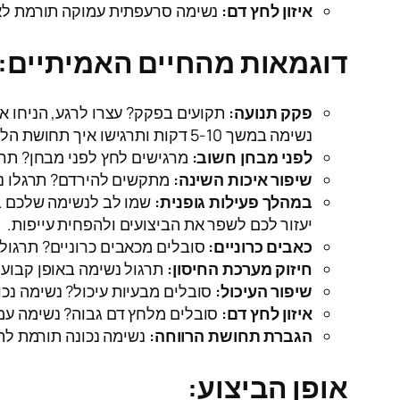
איזון לחץ דם:
נשימה סרעפתית עמוקה תורמת לאיז
דוגמאות מהחיים האמיתיים:
פקק תנועה:
תקועים בפקק? עצרו לרגע, הניחו את
נשימה במשך 5-10 דקות ותרגישו איך תחושת הלחץ מתחילה להתפוגג.
לפני מבחן חשוב:
מרגישים לחץ לפני מבחן? תרגלו נשימה במשך 5 דקות לפני הכניסה לכיתה
שיפור איכות השינה:
מתקשים להירדם? תרגלו נשימה במשך 10 דקות לפני השינה. זה יעזור
במהלך פעילות גופנית:
שמו לב לנשימה שלכם במ
יעזור לכם לשפר את הביצועים ולהפחית עייפות.
כאבים כרוניים:
סובלים מכאבים כרוניים? תרגול 
חיזוק מערכת החיסון:
תרגול נשימה באופן קבוע 
שיפור העיכול:
סובלים מבעיות עיכול? נשימה נכו
איזון לחץ דם:
סובלים מלחץ דם גבוה? נשימה עמו
הגברת תחושת הרווחה:
נשימה נכונה תורמת לתח
אופן הביצוע: