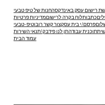
ת רישום עסק באינדקס
החנות של טיפ טבעי
לים
כתבות
לוח בקרה לרישום
מדיניות פרטיות
לום
פרסם/י בית עסק
צור קשר רובוטיפ-טבעי
ית
תוכנית עבודה
תן לנו פידבק!
תנאי השירות
עמוד הבית