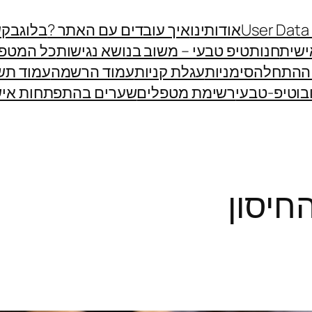
User Data
אודותינו
איך עובדים עם האתר ?
בלוג
בקש
שית
חנות
טיפ טבעי – משוב בנושא נגישות
כל המטפ
 ההתחלה
סימניות
עגלת קניות
עמוד הרשמה
עמוד תש
בוטיפ-טבעי
רשימת מטפלים
שערים בהתפתחות איש
חיסון