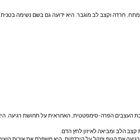
תח, חרדה וקצב לב מוגבר. היא ידועה גם בשם נשימה בטנית 
 העצבים הפרה-סימפטטית, האחראית על תחושת רגיעה. היא 
צב הלב ומביאה לאיזון לחץ הדם.
יעה את הגוף ומקל על הירדמות. היא משפרת את איכות השינה