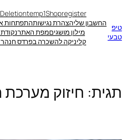
לדלג
 Deletion
temp1
Shop
register
לתוכן
החשבון שלי
הצהרת נגישות
התפתחות אי
טיפ
מילון מושגים
מפת האתר
נקודת
טבעי
קליניקה להשכרה בפרדס חנה
רו
תגית:
חיזוק מערכת ה