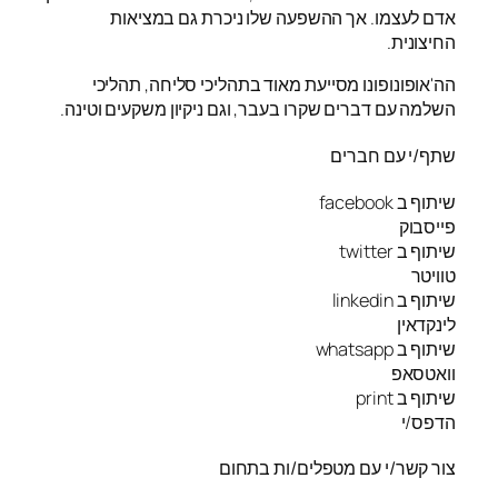
אדם לעצמו. אך ההשפעה שלו ניכרת גם במציאות
החיצונית.
הה'אופונופונו מסייעת מאוד בתהליכי סליחה, תהליכי
השלמה עם דברים שקרו בעבר, וגם ניקיון משקעים וטינה.
שתף/י עם חברים
שיתוף ב facebook
פייסבוק
שיתוף ב twitter
טוויטר
שיתוף ב linkedin
לינקדאין
שיתוף ב whatsapp
וואטסאפ
שיתוף ב print
הדפס/י
צור קשר/י עם מטפלים/ות בתחום