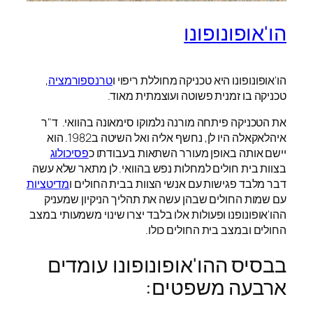
הו'אופונופונו
הו'אופונופונו היא טכניקה מחוללת ריפוי ו
טרנספורמציה
,
טכניקה בו זמנית פשוטה ועוצמתית מאוד.
את הטכניקה פיתחה מורנה נלמוקו סימאונה בהוואי. ד"ר
איהלאקאלה היו לן, נחשף אליה ואל השיטה ב1982. הוא
יישם אותה באופן מעורר השתאות בעבודתו כ
פסיכולוג
בצוות בית חולים למחלות נפש בהוואי. לן מתאר שלא עשה
דבר מלבד פגישות עם אנשי הצוות בבית החולים ו
מדיטציות
עם שמות החולים שבהן עשה את תהליך הניקיון שמעניק
ההו'אופונופנו ופעולות אלו בלבד יצרו שינוי משמעותי במצב
החולים ובמצב בית החולים כולו.
בבסיס ההו'אופונופונו עומדים
ארבעה משפטים: