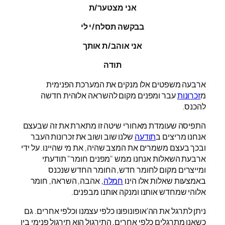
אני מצטער/ת
בבקשה תסלח/י לי
אני אוהב/ת אותך
תודה
ארבעה משפטים אלו מנקים את המערכת הפנימית
מ
זכרונות
עבר ומפנים מקום להשראה אלוהית חדשה
להכנס.
התפיסה שעומדת מאחורי שיטה זו מתארת את זה שבעצם
אנחנו מריצים ב
תודעה
שלנו שוב ושוב את זכרונות העבר
ובכך בעצם משמרים את המצב שהיה, את מי שהיינו. על ידי
ארבעת השאלות אנחנו ממש "מפנים חומר" תודעתי
ומייצרים מקום לחומר חדש, החומר החדש שנכנס
באמצעות שאלות אלו הינו
חמלה
, אהבה, השראה, חומר
אלוהי שמחדש אותנו ומנקה אותנו מבפנים.
ניתן לתרגל את הה'אופונופונו כלפי עצמנו וכלפי אחרים. גם
כשאנו מתרגלים כלפי אחרים, התירגול הוא תירגול פנימי בין