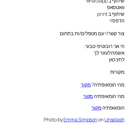
שיתוף ב whatsapp
וואטסאפ
שיתוף ב print
הדפס/י
צור קשר/י עם מטפלים/ות בתחום
הי אני רובוטיפ-טבעי.
אשמח לעזור לך.
לחץ כאן
מקורות
מהי הומאופתיה?
מקור
מהי הומאופתיה
מקור
הומאופתיה
מקור
Photo by
Emma Simpson
on
Unsplash