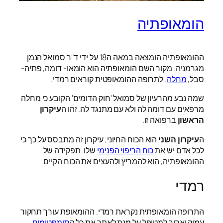
הומאופתיה
ההומאופתיה הומצאה במאה ה18 על ידי ד"ר סמואל הנמן
מגרמניה. מקור השם הומאופתיה הוא הומאו- דומה, פתיה-
סבל,
מחלה
. לתרופה ההומאופטית קוראים רמדי.
שמה נבע מהרעיון של סמואל 'חוק הדומים' הקובע כי מחלה
מרפאים עם דומה לה ולא עם מתנגד לה. זהו ה
עיקרון
הראשון
ברפואה זו.
ה
עיקרון השני
הוא הכוח החיוני, עיקרון זה מתבסס על כך כי
לכל אדם יש את
כוח הריפוי הפנימי
שלו. תפקידה של
ההומאופתיה, הוא להמריץ ולהעצים את הכוח הקיים.
רמדי
התרופה הומאופתית נקראת רמדי. ההומאופת עורך תחקור
עמוק וארוך למטופל על מנת לאתר את כל ה
סימפטומים