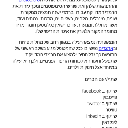
וההתנהגות שלהן ואת שורשי הסימפוטמים ומכך לזהות את
הרמדי המדוייקת עבורו. ברמדי ישנה תמצית ממקורות
שונים, מינרלים, מלחים, בעלי חיים, מתכות, צמחים ועוד,
אשר מדוללת ומנוערת עד כדי שאין כלל מטען חומרי מדיד
מחומר המקור אלא רק את איכויות הריפוי שלו.
הומאופתיה נמצאה יעילה במגוון רחב של מחלות פיזיות
וב
אתגרים
נפשיים. ככל שהמטופל מגיע בשלב ראשוני של
התופעה כך גדל הסיכוי למצוא את הרמדי המדוייקת
שתפעיל ותעורר את כוחות הריפוי הפנימיים. ולכן היא יעילה
במיוחד אצל תינוקות וילדים.
שתף/י עם חברים
שיתוף ב facebook
פייסבוק
שיתוף ב twitter
טוויטר
שיתוף ב linkedin
לינקדאין