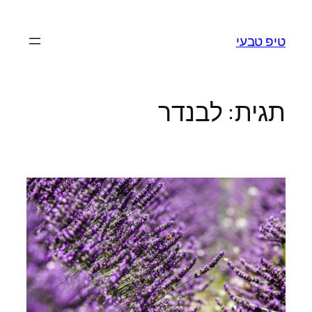
לדלג
לתוכן
טיפ טבעי
תגית:
לבנדר