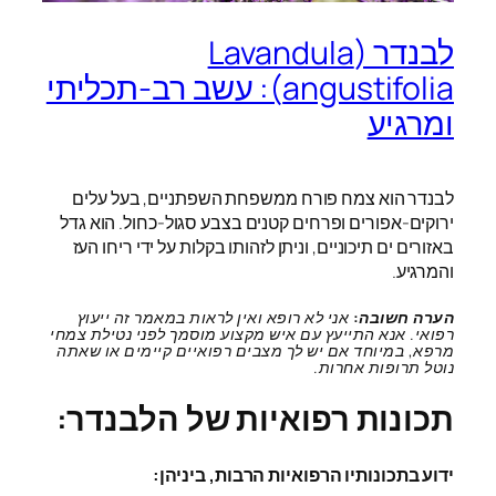
לבנדר (Lavandula
angustifolia): עשב רב-תכליתי
ומרגיע
לבנדר הוא צמח פורח ממשפחת השפתניים, בעל עלים
ירוקים-אפורים ופרחים קטנים בצבע סגול-כחול. הוא גדל
באזורים ים תיכוניים, וניתן לזהותו בקלות על ידי ריחו העז
והמרגיע.
הערה חשובה:
אני לא רופא ואין לראות במאמר זה ייעוץ
רפואי. אנא התייעץ עם איש מקצוע מוסמך לפני נטילת צמחי
מרפא, במיוחד אם יש לך מצבים רפואיים קיימים או שאתה
נוטל תרופות אחרות.
תכונות רפואיות של הלבנדר:
ידוע בתכונותיו הרפואיות הרבות, ביניהן: