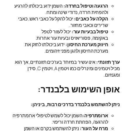
הרגעה וטיפול בחרדה:
השמן ידוע ביכולתו להרגיע
ולהפחית חרדה, נדודי שינה ומתח.
הקלה על כאבים:
יכול להקל על כאבי ראש, כאבי
שרירים וכאבי מחזור.
טיפול בבעיות עור:
יכול לעזור לטפל
באקזמה, פסוריאזיס ובעיות עור אחרות.
חיזוק מערכת החיסון:
ידוע ביכולתו לחזק את
מערכת החיסון ולהגן מפני זיהומים.
ערך תזונתי:
אינו עשיר במיוחד בערכים תזונתיים, אך הוא
מכיל ויטמינים ומינרלים כמו ויטמין A, ויטמין C, סידן
ומגנזיום.
אופן השימוש בלבנדר:
ניתן להשתמש בלבנדר בדרכים רבות, ביניהן:
ארומתרפיה:
השמן יכול לשמש לטיפולי ארומתרפיה
להרגעה, הפחתת חרדה וריפוי.
מרח על העור:
ניתן להשתמש בקרם או השמן