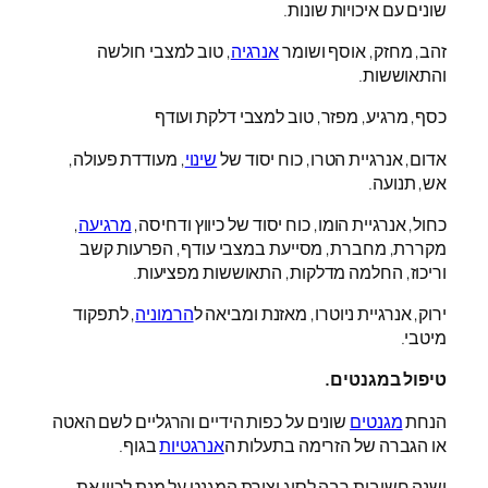
שונים עם איכויות שונות.
זהב, מחזק, אוסף ושומר
אנרגיה
, טוב למצבי חולשה
והתאוששות.
כסף, מרגיע, מפזר, טוב למצבי דלקת ועודף
אדום, אנרגיית הטרו, כוח יסוד של
שינוי
, מעודדת פעולה,
אש, תנועה.
כחול, אנרגיית הומו, כוח יסוד של כיווץ ודחיסה,
מרגיעה
,
מקררת, מחברת, מסייעת במצבי עודף, הפרעות קשב
וריכוז, החלמה מדלקות, התאוששות מפציעות.
ירוק, אנרגיית ניוטרו, מאזנת ומביאה ל
הרמוניה
, לתפקוד
מיטבי.
טיפול במגנטים.
הנחת
מגנטים
שונים על כפות הידיים והרגליים לשם האטה
או הגברה של הזרימה בתעלות ה
אנרגטיות
בגוף.
ישנה חשיבות רבה לסוג וצורת המגנט על מנת לכוון את