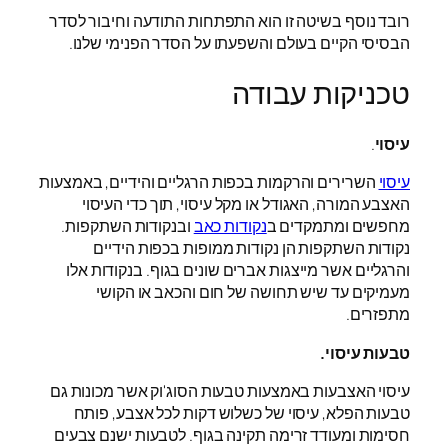
רובד נוסף בשיטה זו הוא התפתחות התודעה וחיבור לסדר
הבסיסי הקיים בעולם והשפעתו על הסדר הפנימי שלנו.
טכניקות עבודה
עיסוי
.
עיסוי
השרירים והרקמות בכפות הרגליים והידיים, באמצעות
האצבע המורה, האגודל או מקל עיסוי, תוך כדי העיסוי
מחפשים ומתמקדים ב
נקודות כאב
ובנקודות השתקפות.
נקודות השתקפות הן נקודות ממופות בכפות הידיים
והרגליים אשר מייצגות אברים שונים בגוף. בנקודות אלו
מעמיקים עד שיש תחושה של חום והכאב או הקושי
מתפזרים.
טבעות עיסוי.
עיסוי האצבעות באמצעות טבעות הסוג'וק אשר מכונות גם
טבעות הפלא, עיסוי של כשלוש דקות לכל אצבע, פותח
חסימות ומעודד זרימה תקינה בגוף. לטבעות ישנם צבעים