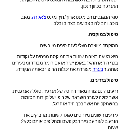
האנרגיה בכיוון הנכון.
סוגי המגנטים הם מגנט ארוך/חץ, מגנט
צ'אקרה
, מגנט
כוכב. והם לרוב צבועים בצהוב ובלבן.
טיפול במוקסה.
המוקסה מיוצרת מעלי לענה סינית מיובשים.
היא מגיעה בצורות שונות את המוקסה מניחים על נקודות
בכף היד או הרגל, באופן ישיר או עם חומר מבודד ומבעירים
אותה. ה
בערה
מעוררת את יכולות הריפוי באותה הנקודה.
טיפול בזרעים.
זרעים הינם צורה מאוד דחוסה של אנרגיה, סוללה אנרגטית,
אשר יכולה לעורר השראה של ריפוי על נקודות חסומות
בהשתקפויות אשר בכף היד או הרגל.
לזרעים השונים מיוחסים סגולות שונות, מדביקים את
הזרעים לעור עם נייר דבק נושם ומחליפים אותם כל 24
שעות.