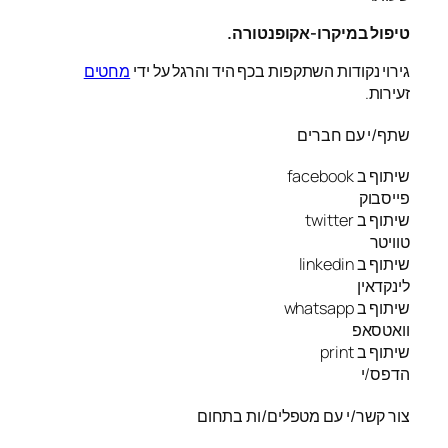
טיפול במיקרו-אקופנטורה.
גירוי נקודות השתקפות בכף היד והרגל על ידי
מחטים
זעירות.
שתף/י עם חברים
שיתוף ב facebook
פייסבוק
שיתוף ב twitter
טוויטר
שיתוף ב linkedin
לינקדאין
שיתוף ב whatsapp
וואטסאפ
שיתוף ב print
הדפס/י
צור קשר/י עם מטפלים/ות בתחום