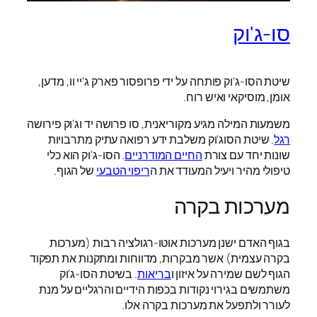
סו-ג'וק
שיטת הסו-ג'וק פותחה על ידי פרופסור פארק ג'יי וו, מדען,
אומן, מוסיקאי ואיש רוח.
משמעות המילה מגיע מקוריאנית, סו פרושה יד וג'וק פירושה
רגל
. שיטת הסוג'וק משלבת ידע רפואה עתיק מתרבויות
שונות יחד עם צורת
החיים המודרניים
. הסו-ג'וק הוא כלי
טיפולי מהיר ויעיל המעודד את ה
ריפוי הטבעי
של הגוף.
מערכות בקרה
בגוף האדם ישנן מערכות אוטו-רגולציה רבות (מערכות
בקרה עצמית) אשר מבקרות, מדווחות ומתקנות את תפקוד
הגוף לשם שמירה על איזון ו
בריאות
. בשיטת הסו-ג'וק
משתמשים בגירוי נקודות בכפות הידיים והרגליים על מנת
לעורר ולתפעל את מערכות בקרה אלו.