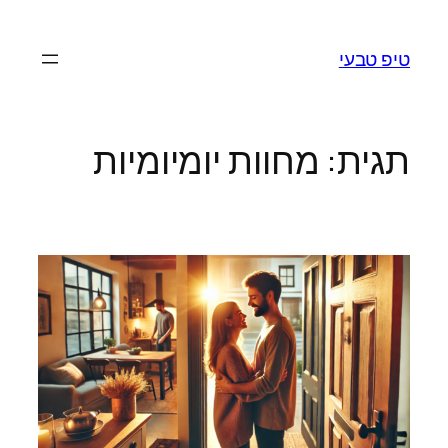
לדלג
לתוכן
טיפ טבעי
תגית:
מחוות יומיומיות