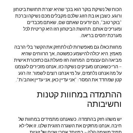
הכוח של נשיקת בוקר הוא בכך שהיא יוצרת תחושת ביטחון
ורוגע. כשבן או בת הזוג שלכם מקבלים מכם נשיקה וברכת
"בוקר טוב", הם יודעים שאתם שם, שאתם מכבדים
ומעריכים אותם. תחושת הביטחון הזו היא קריטית לכל
מערכת יחסים בריאה.
מחוות כאלו גם מאפשרות לנו לתחזק את הקשר בלי הרבה
מאמץ. היא יכולה להישמע כפשוטה, אך הרווחים שהיא
מביאה הם עצומים. המחווה הזו פועלת גם כתזכורת אישית
– הרי כשאנחנו מעניקים נשיקה כזו, אנחנו מזכירים לעצמנו
על מה אנחנו נלחמים, על מי אנחנו רוצים לשמור. זה רגע
קטן שמחדד את המסר: "אני עדיין כאן, אני עדיין אוהב/ת".
ההתמדה במחוות קטנות
וחשיבותה
יש משהו חזק בהתמדה. כשאנחנו מתמידים במחוות של
חיבה, אנחנו מחזקים את השגרה הזוגית שלנו. זו אולי לא
תמיד משימה קלה – במיוחד אחרי שנים של זוגיות,