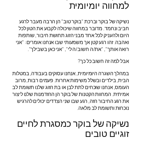
למחווה יומיומית
נשיקה של בוקר וברכת "בוקר טוב" הן הרבה מעבר לרגע
חביב ונחמד. מדובר במחווה שיכולה לקבוע את הטון לכל
היום ולהעניק לכל אחד מבני הזוג תחושת חיבור, שותפות
ואהבה. זהו רגע קטן אך משמעותי שבו אנחנו אומרים: "אני
רואה אותך", "את/ה חשוב/ה לי", "אני כאן בשבילך".
אבל למה זה חשוב כל כך?
במהלך השגרה היומיומית, אנחנו עסוקים בעבודה, במטלות
הבית, בילדים ובשלל משימות אחרות. פעמים רבות, מרוב
העומס, אנחנו שוכחים לתת לבן או בת הזוג שלנו תשומת לב
אמיתית. המחוות הקטנות של בוקר הן ההזדמנות שלנו ליצור
את רגע החיבור הזה, רגע שבו שני הצדדים יכולים להרגיש
נוכחות ותשומת לב מלאה.
נשיקה של בוקר כמסגרת לחיים
זוגיים טובים