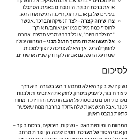
היו נוכחים
– ברגע שבו אתם מעניקים את הנשיקה
או את ברכת הבוקר, היו נוכחים באמת. הסתכלו
בעיניים של בן או בת הזוג, חייכו, הרגישו את הרגע.
צרו שיחה קצרה
– לצד הנשיקה והברכה, אפשר
להוסיף כמה מילים כמו "אני אוהב/ת אותך",
"בהצלחה היום", או כל דבר שמביע תמיכה ואהבה.
אל תעשו את זה מתוך הרגל מכני
– המחווה יכולה
להפוך להרגל, אך היא לא צריכה להפוך למכנית.
שמרו על הרגש, גם אם זה לוקח רק שנייה או שתיים.
לסיכום
נשיקה של בוקר היא לא סתם עוד רגע בשגרה. היא דרך
ליצור חיבור, להעניק ביטחון, לחזק את האינטימיות ולבנות
מערכת יחסים מבוססת על אהבה ותמיכה הדדית. זו מחווה
קטנה, אבל המשמעות שלה גדולה בהרבה ממה שאפשר
לראות במבט ראשון.
המחוות היומיומיות האלו – נשיקות, חיבוקים, ברכות בוקר –
הן אבני היסוד של מערכת יחסים יציבה. הן יוצרות מרחב