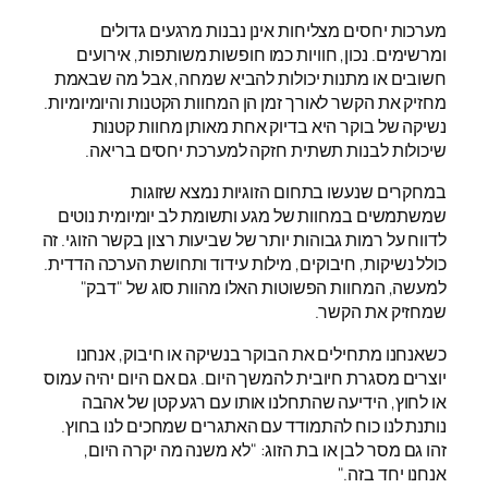
מערכות יחסים מצליחות אינן נבנות מרגעים גדולים
ומרשימים. נכון, חוויות כמו חופשות משותפות, אירועים
חשובים או מתנות יכולות להביא שמחה, אבל מה שבאמת
מחזיק את הקשר לאורך זמן הן המחוות הקטנות והיומיומיות.
נשיקה של בוקר היא בדיוק אחת מאותן מחוות קטנות
שיכולות לבנות תשתית חזקה למערכת יחסים בריאה.
במחקרים שנעשו בתחום הזוגיות נמצא שזוגות
שמשתמשים במחוות של מגע ותשומת לב יומיומית נוטים
לדווח על רמות גבוהות יותר של שביעות רצון בקשר הזוגי. זה
כולל נשיקות, חיבוקים, מילות עידוד ותחושת הערכה הדדית.
למעשה, המחוות הפשוטות האלו מהוות סוג של "דבק"
שמחזיק את הקשר.
כשאנחנו מתחילים את הבוקר בנשיקה או חיבוק, אנחנו
יוצרים מסגרת חיובית להמשך היום. גם אם היום יהיה עמוס
או לחוץ, הידיעה שהתחלנו אותו עם רגע קטן של אהבה
נותנת לנו כוח להתמודד עם האתגרים שמחכים לנו בחוץ.
זהו גם מסר לבן או בת הזוג: "לא משנה מה יקרה היום,
אנחנו יחד בזה."