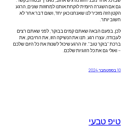
שבו כל אחד מבני הזוג מרגיש אהוב, מוערך ובטוח בקשר.
גם אם השגרה היומית לוקחת אותנו למחוזות שונים, הרגע
הקטן הזה מזכיר לנו שאנחנו כאן יחד, ושום דבר אחר לא
חשוב יותר.
לכן, בפעם הבאה שאתם קמים בבוקר, לפני שאתם רצים
לעבודה, עצרו רגע. תנו את הנשיקה הזו, את החיבוק, את
ברכת "בוקר טוב". זה הרגע שיכול לשנות את כל היום שלכם
– ואולי גם את כל הזוגיות שלכם.
10 בספטמבר 2024
טיפ טבעי