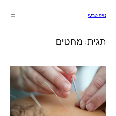
לדלג
לתוכן
טיפ טבעי
תגית:
מחטים