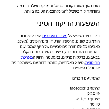
מופו בגוף מאות נקודות שכאלו והמדקר משלב בין כמה
נקודות דיקור בשביל להגיע לתוצאה הטובה ביותר.
השפעות הדיקור הסיני
דיקור סיני משפיע על
מערכת העצבים
ועוזר לשיחרור
הורמונים שונים, סרטונין, קורטיזון, ואנדרופינים (משככי
כאבים) כל אלו הורמונים טבעיים של הגוף שמסייעים
בהפחתת מתח וחרדה, בשיפור מצב הרוח, בהקלה
בכאבים, בדלקות פרקים, באסטמה, חיזוק ה
מערכת
החיסונית
, טיפול באלרגיות, בהתמודדות עם עייפות כרונית
או מחלת היאפים.
שתף/י עם חברים
שיתוף ב facebook
פייסבוק
שיתוף ב twitter
טוויטר