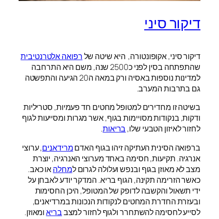
דיקור סיני
דיקור סיני, אקופונטורה, היא שיטה של
רפואה אלטרנטיבית
שהתפתחה בסין לפני כ2500 שנה, משם היא התרחבה
למדינות נוספות באסיה ורק במאה ה20 הגיעה והתפשטה
גם בתרבות המערב.
בשיטה זו מחדירים למטופל מחטים חד פעמיות, סטריליות
ודקות, בנקודות מסויימות בגוף, אשר מגרות ומסייעות לגוף
לחזור לאיזון הטבעי שלו,
בריאות
.
ברפואה הסינית העתיקה זיהו בגוף האדם
מרידאנים
, ערוצי
אנרגיה. תקיעות, חסימה באחד מערוצי האנרגיה, יוצרת
מצב לא מאוזן בגוף ובנפש ועלולה לגרום ל
מחלה
או כאב.
כאשר הזרימה תקינה, הגוף בריא. המדקר יודע לאבחן על
ידי תשאול והקשבה לדופק של המטופל, היכן החסימות
ובעזרת החדרת המחטים לנקודות הנכונות במרדיאנים,
לסייע לחסימה להשתחרר ולגוף לחזור למצב
בריא
ומאוזן.