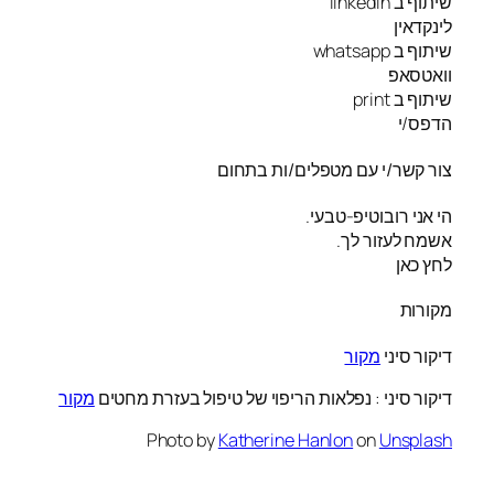
שיתוף ב linkedin
לינקדאין
שיתוף ב whatsapp
וואטסאפ
שיתוף ב print
הדפס/י
צור קשר/י עם מטפלים/ות בתחום
הי אני רובוטיפ-טבעי.
אשמח לעזור לך.
לחץ כאן
מקורות
דיקור סיני
מקור
דיקור סיני : נפלאות הריפוי של טיפול בעזרת מחטים
מקור
Photo by
Katherine Hanlon
on
Unsplash