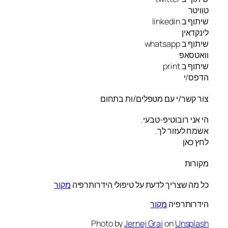
טוויטר
שיתוף ב linkedin
לינקדאין
שיתוף ב whatsapp
וואטסאפ
שיתוף ב print
הדפס/י
צור קשר/י עם מטפלים/ות בתחום
הי אני רובוטיפ-טבעי.
אשמח לעזור לך.
לחץ כאן
מקורות
כל מה שצריך לדעת על טיפולי הידרותרפיה
מקור
הידרותרפיה
מקור
Photo by
Jernej Graj
on
Unsplash