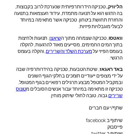
הליוויק,
טכניקה הידרותרפיותית שנערכת לרוב בקבוצות,
בה הדגש הוא על תנועה מתמדת, עידוד העצמאות בתנועה
והחזרת תחושת ביטחון. טכניקה אשר מתאימה במיוחד
לבעלי מוגבלויות פיזיות.
וואטסו
, טכניקה שצמחה מתוך ה
שיאצו
. תנועות ולחיצות
בתוך המים החמימים, מסייעים מאוד להרגעות, להקלה
בעומס הפיזי על
מערכת השלד והשרירים
, והקלה בעומס
הרגשי.
באד ראגאז
, שיטת הטבעות, טכניקה בהידרותרפיה שבה
על ידי מצופים ייעודיים תומכים בחלקי הגוף השונים
ובמקביל המטפל מבצע תרגילים רפואיים בגוף המטופל.
טכניקה זו מתאימה במיוחד עבור אנשים הסובלים מ
טונוס
שרירים
גבוה, טובה לחולי שיתוק מוחין.
שתף/י עם חברים
שיתוף ב facebook
פייסבוק
שיתוף ב twitter