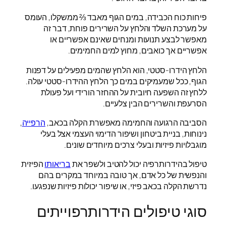
פיחות כוח הכבידה, במים הגוף מאבד ⅔ ממשקלו, העומס
על מערכת השלד והלחץ על השרירים פוחת, דבר זה
מאפשר לבצע תנועות ומנחים שאינם אפשריים או
אפשריים אך כואבים, מחוץ למים החמימים.
הלחץ הידרו-סטטי, הוא הלחץ שהמים מפעילים על דפנות
הגוף, ככל שמעמיקים במים כך הלחץ ההידרו-סטטי עולה.
ללחץ זה השפעה חיובית על ההחזר הורידי ועל פעולת
הסרעפת והשרירים הבין צלעיים.
הסביבה הרגועה והחמימה מאפשרת הקלה בכאב,
הרפייה
,
נינוחות, בניית ביטחון ושיפור הדימוי העצמי אצל בעלי
מוגבלויות פיזיות ובעלי צרכים מיוחדים שונים.
טיפול בהידרותרפיה יכול להטיב ולשפר את
בריאותו
הפיזית
והנפשית של כל אדם, אך טובה במיוחד במקרים בהם
נדרשת הקלה בכאב פיזי, או שיפור יכולות פיזיות שנפגעו.
סוגי טיפולים הידרותרפוייתים