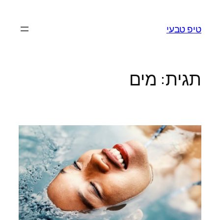
לדלג
לתוכן
טיפ טבעי
תגית:
מים