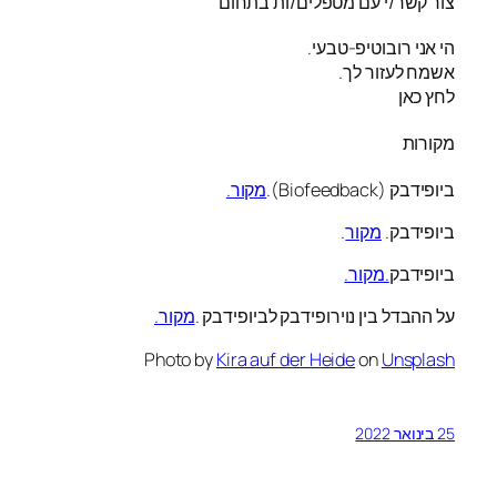
צור קשר/י עם מטפלים/ות בתחום
הי אני רובוטיפ-טבעי.
אשמח לעזור לך.
לחץ כאן
מקורות
ביופידבק (Biofeedback).
מקור.
ביופידבק.
מקור
.
ביופידבק
.מקור.
על ההבדל בין נוירופידבק לביופידבק .
מקור.
Photo by
Kira auf der Heide
on
Unsplash
25 בינואר 2022