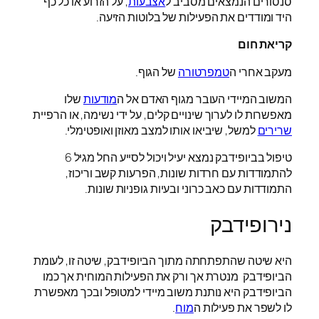
סנסורים הנמצאים מסביב ל
אצבעות
, על הזרוע או כל כף
היד ומודדים את הפעילות של בלוטות הזיעה.
קריאת חום
מעקב אחרי ה
טמפרטורה
של הגוף.
המשוב המיידי העובר מגוף האדם אל ה
מודעות
שלו
מאפשרות לו לערוך שינויים קלים, על ידי נשימה, או הרפיית
שרירים
למשל, שיביאו אותו למצב מאוזן ואופטימלי.
טיפול בביופידבק נמצא יעיל ויכול לסייע החל מגיל 6
להתמודדות עם חרדות שונות, הפרעות קשב וריכוז,
התמודדות עם כאב כרוני ובעיות גופניות שונות.
נירופידבק
היא שיטה שהתפתחתה מתוך הביופידבק, שיטה זו, לעומת
הביופידבק מנטרת אך ורק את הפעילות המוחית אך כמו
הביופידבק היא נותנת משוב מיידי למטופל ובכך מאפשרת
לו לשפר את פעילות ה
מוח
.