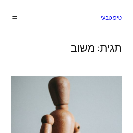
לדלג
לתוכן
טיפ טבעי
תגית:
משוב