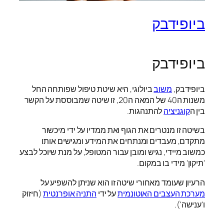
ביופידבק
ביופידבק
ביופידבק,
משוב
ביולוגי, היא שיטת טיפול שפותחה החל
משנות ה40 של המאה ה20, זו שיטה שמבוססת על הקשר
בין ה
קוגניציה
להתנהגות.
בשיטה זו מנטרים את הגוף ואת ממדיו על ידי מיכשור
מתקדם, מעבדים ומנתחים את המידע ומגישים אותו
כמשוב מיידי, נגיש ומובן עבור המטופל, על מנת שיוכל לבצע
'תיקון' מידי בו במקום.
הרעיון שעומד מאחורי שיטה זו הוא שניתן להשפיע על
מערכת העצבים האוטונמית
על ידי
התניה אופרנטית
(חיזוק
ו'ענישה').