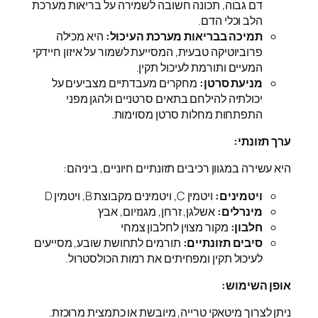
דם גבוה, תכונה חשובה לשמירה על בריאות מערכת
הלב וכלי הדם.
תמיכה בבריאות מערכת העיכול:
היא מכילה
פרוביוטיקה טבעית, המסייעת לשמור על איזון חיידקי
המעיים ותורמת לעיכול תקין.
מניעת סרטן:
מחקרים מעבדתיים מצביעים על
יכולתיה להילחם בתאים סרטניים ולהגן מפני
התפתחות מחלות סרטן מסוימות.
ערך תזונתי:
היא עשירה במגוון רכיבים תזונתיים חיוניים, ביניהם:
ויטמינים:
ויטמין C, ויטמינים מקבוצת B, ויטמין D
מינרלים:
אשלגן, זרחן, מגנזיום, אבץ
חלבון:
מקור מצוין לחלבון צמחי
סיבים תזונתיים:
תורמים לתחושת שובע, מסייעים
לעיכול תקין ומפחיתים את רמות הכולסטרול.
אופן השימוש:
ניתן לצרוך מיטאקי טרייה, מיובשת או כתמצית מרוכזת.