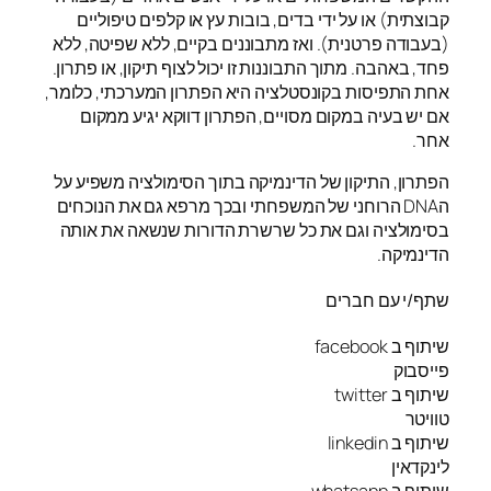
קבוצתית) או על ידי בדים, בובות עץ או קלפים טיפוליים
(בעבודה פרטנית). ואז מתבוננים בקיים, ללא שפיטה, ללא
פחד, באהבה. מתוך התבוננות זו יכול לצוף תיקון, או פתרון.
אחת התפיסות בקונסטלציה היא הפתרון המערכתי, כלומר,
אם יש בעיה במקום מסויים, הפתרון דווקא יגיע ממקום
אחר.
הפתרון, התיקון של הדינמיקה בתוך הסימולציה משפיע על
הDNA הרוחני של המשפחתי ובכך מרפא גם את הנוכחים
בסימולציה וגם את כל שרשרת הדורות שנשאה את אותה
הדינמיקה.
שתף/י עם חברים
שיתוף ב facebook
פייסבוק
שיתוף ב twitter
טוויטר
שיתוף ב linkedin
לינקדאין
שיתוף ב whatsapp