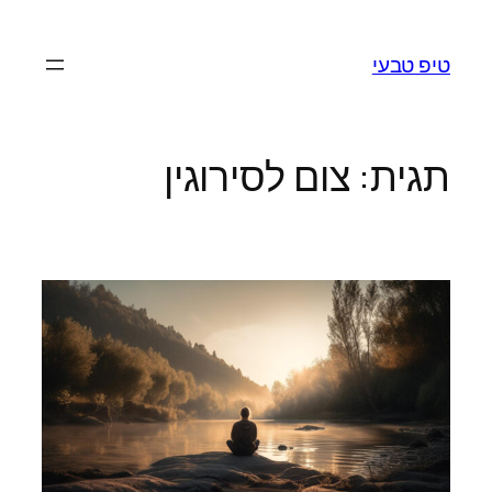
לדלג
לתוכן
טיפ טבעי
תגית:
צום לסירוגין