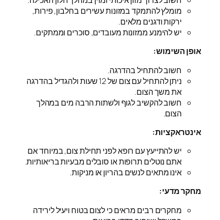
חשוב לצרוך מזון איכותי ומזין במהלך חלון האכילה.
מומלץ להתמקד במזונות עשירים בחלבון, פירות,
ירקות ודגנים מלאים.
יש להימנע ממזונות מעובדים, סוכרים וממתקים.
אופן השימוש:
חשוב להתחיל בהדרגה.
ניתן להתחיל עם צום של 12 שעות ולהגדיל בהדרגה
את משך הצום.
חשוב להקשיב לגוף ולשתות הרבה מים במהלך
הצום.
אינטראקציות:
יש להתייעץ עם רופא לפני תחילת צום, במיוחד אם
אתם נוטלים תרופות או סובלים מבעיות בריאותיות.
אינו מתאים לנשים בהריון או מניקות.
מחקר מדעי:
מחקרים רבים מראים כי לצום בטוח ויעיל לירידה