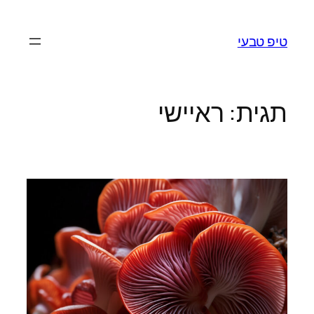
לדלג
לתוכן
טיפ טבעי
תגית:
ראיישי