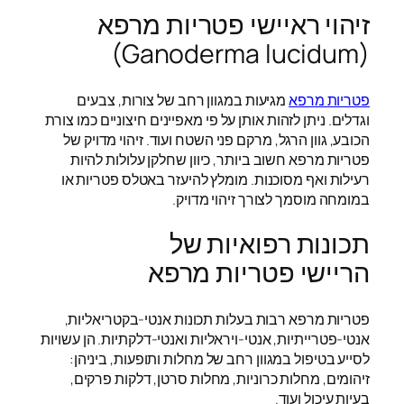
זיהוי ראיישי פטריות מרפא
(Ganoderma lucidum)
פטריות מרפא
מגיעות במגוון רחב של צורות, צבעים
וגדלים. ניתן לזהות אותן על פי מאפיינים חיצוניים כמו צורת
הכובע, גוון הרגל, מרקם פני השטח ועוד. זיהוי מדויק של
פטריות מרפא חשוב ביותר, כיוון שחלקן עלולות להיות
רעילות ואף מסוכנות. מומלץ להיעזר באטלס פטריות או
במומחה מוסמך לצורך זיהוי מדויק.
תכונות רפואיות של
הריישי פטריות מרפא
פטריות מרפא רבות בעלות תכונות אנטי-בקטריאליות,
אנטי-פטרייתיות, אנטי-ויראליות ואנטי-דלקתיות. הן עשויות
לסייע בטיפול במגוון רחב של מחלות ותופעות, ביניהן:
זיהומים, מחלות כרוניות, מחלות סרטן, דלקות פרקים,
בעיות עיכול ועוד.