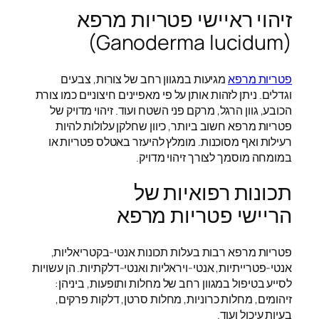
זיהוי ראיישי פטריות מרפא
(Ganoderma lucidum)
פטריות מרפא
מגיעות במגוון רחב של צורות, צבעים
וגדלים. ניתן לזהות אותן על פי מאפיינים חיצוניים כמו צורת
הכובע, גוון הרגל, מרקם פני השטח ועוד. זיהוי מדויק של
פטריות מרפא חשוב ביותר, כיוון שחלקן עלולות להיות
רעילות ואף מסוכנות. מומלץ להיעזר באטלס פטריות או
במומחה מוסמך לצורך זיהוי מדויק.
תכונות רפואיות של
הריישי פטריות מרפא
פטריות מרפא רבות בעלות תכונות אנטי-בקטריאליות,
אנטי-פטרייתיות, אנטי-ויראליות ואנטי-דלקתיות. הן עשויות
לסייע בטיפול במגוון רחב של מחלות ותופעות, ביניהן:
זיהומים, מחלות כרוניות, מחלות סרטן, דלקות פרקים,
בעיות עיכול ועוד.