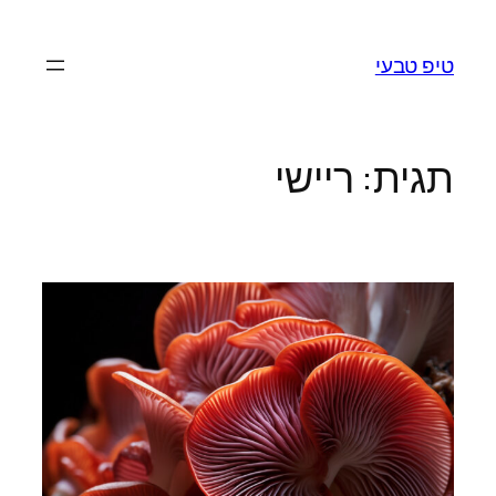
לדלג
לתוכן
טיפ טבעי
תגית:
ריישי