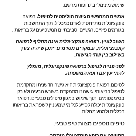
שימוש מינימלי בתרופות מרשם.
אנשים המחפשים גישה הוליסטית לטיפול:
רפואה
פונקציונלית מתייחסת לאדם כמכלול, תוך התחשבות
בגורמים פיזיים, רגשיים וסביבתיים המשפיעים על בריאותו.
חשוב לציין: רפואה פונקציונלית אינה תחליף לרפואה
קונבנציונלית, ובמקרים מסוימים ייתכן שיהיה צורך
בשילוב בין שתי הגישות.
לפני פנייה לטיפול ברפואה פונקציונלית, מומלץ
להתייעץ עם רופא המשפחה.
לסיכום,רפואה פונקציונלית היא גישה חדשנית ומתקדמת
לטיפול בריאותי. גישה זו מתמקדת בשורש הבעיה ולא רק
בסימפטומים, תוך שימוש במגוון טיפולים טבעיים. רפואה
פונקציונלית יכולה לסייע לכל מי שמעוניין לשפר את בריאותו
הכללית ולמנוע מחלות.
טיפים נוספים מצוות טיפ טבעי.
התייעצו עם רופא פונקציונלי מוסמך: