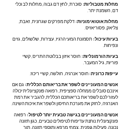
מחלות מטבוליות:
סוכרת, לחץ דם גבוה, מחלות לב וכלי
דם, השמנת יתר.
מחלות אוטואימוניות:
דלקת מפרקים שגרונית, זאבת,
צליאק, פסוריאזיס.
בעיות עיכול:
תסמונת המעי הרגיז, עצירות, שלשולים, גזים
ונפיחות.
בעיות הורמונליות:
חוסר איזון בבלוטת התריס, קשיי
פוריות, גיל המעבר.
עייפות כרונית:
חוסר אנרגיה, חולשה, קשיי ריכוז.
אנשים המעוניינים לשפר את בריאותם הכללית:
גם אם
אינכם סובלים ממחלה ספציפית, רפואה פונקציונלית יכולה
לעזור לכם לשפר את בריאותכם הכללית, להגביר את רמת
האנרגיה, לחזק את מערכת החיסון ולשפר את איכות השינה.
אנשים המעוניינים בגישה טבעית יותר לטיפול:
רפואה
פונקציונלית נותנת עדיפות לטיפולים טבעיים, כגון תזונה
נכונה, פעילות גופנית, צמחי מרפא ותוספי תזונה, תוך