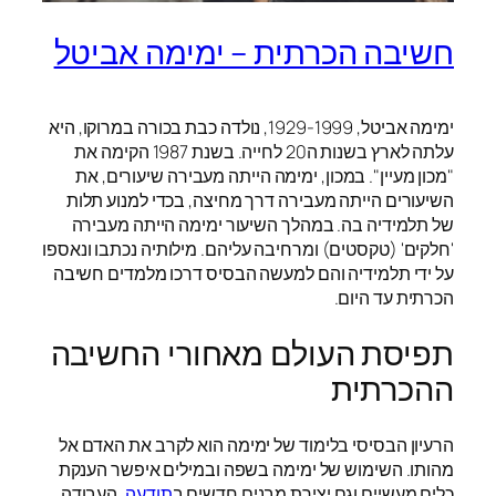
חשיבה הכרתית – ימימה אביטל
ימימה אביטל, 1929-1999, נולדה כבת בכורה במרוקו, היא
עלתה לארץ בשנות ה20 לחייה. בשנת 1987 הקימה את
"מכון מעיין". במכון, ימימה הייתה מעבירה שיעורים, את
השיעורים הייתה מעבירה דרך מחיצה, בכדי למנוע תלות
של תלמידיה בה. במהלך השיעור ימימה הייתה מעבירה
'חלקים' (טקסטים) ומרחיבה עליהם. מילותיה נכתבו ונאספו
על ידי תלמידיה והם למעשה הבסיס דרכו מלמדים חשיבה
הכרתית עד היום.
תפיסת העולם מאחורי החשיבה
ההכרתית
הרעיון הבסיסי בלימוד של ימימה הוא לקרב את האדם אל
מהותו. השימוש של ימימה בשפה ובמילים איפשר הענקת
כלים מעשיים וגם יצירת מבנים חדשים ב
תודעה
. העבודה