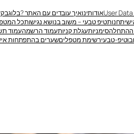
User Data
אודותינו
איך עובדים עם האתר ?
בלוג
בקש
שית
חנות
טיפ טבעי – משוב בנושא נגישות
כל המטפ
 ההתחלה
סימניות
עגלת קניות
עמוד הרשמה
עמוד תש
בוטיפ-טבעי
רשימת מטפלים
שערים בהתפתחות איש