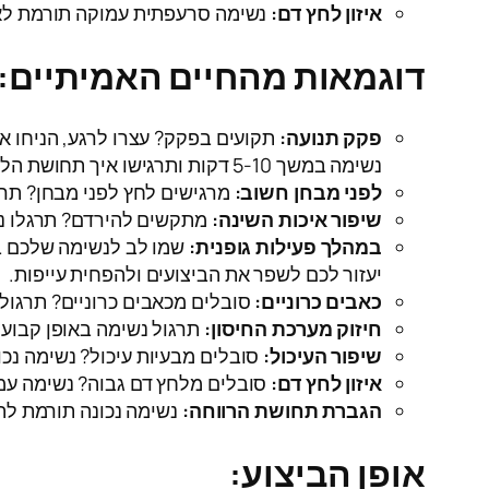
איזון לחץ דם:
נשימה סרעפתית עמוקה תורמת לאיז
דוגמאות מהחיים האמיתיים:
פקק תנועה:
תקועים בפקק? עצרו לרגע, הניחו את
נשימה במשך 5-10 דקות ותרגישו איך תחושת הלחץ מתחילה להתפוגג.
לפני מבחן חשוב:
מרגישים לחץ לפני מבחן? תרגלו נשימה במשך 5 דקות לפני הכניסה לכיתה
שיפור איכות השינה:
מתקשים להירדם? תרגלו נשימה במשך 10 דקות לפני השינה. זה יעזור
במהלך פעילות גופנית:
שמו לב לנשימה שלכם במ
יעזור לכם לשפר את הביצועים ולהפחית עייפות.
כאבים כרוניים:
סובלים מכאבים כרוניים? תרגול 
חיזוק מערכת החיסון:
תרגול נשימה באופן קבוע 
שיפור העיכול:
סובלים מבעיות עיכול? נשימה נכו
איזון לחץ דם:
סובלים מלחץ דם גבוה? נשימה עמו
הגברת תחושת הרווחה:
נשימה נכונה תורמת לתח
אופן הביצוע: