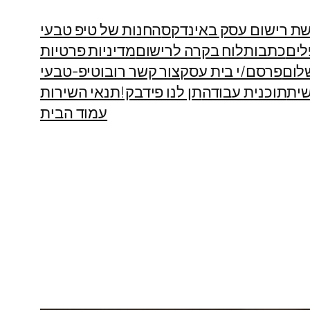
ת רישום עסק באינדקס
החנות של טיפ טבעי
לים
כתבות
לוח בקרה לרישום
מדיניות פרטיות
לום
פרסם/י בית עסק
צור קשר רובוטיפ-טבעי
ית
תוכנית עבודה
תן לנו פידבק!
תנאי השירות
עמוד הבית