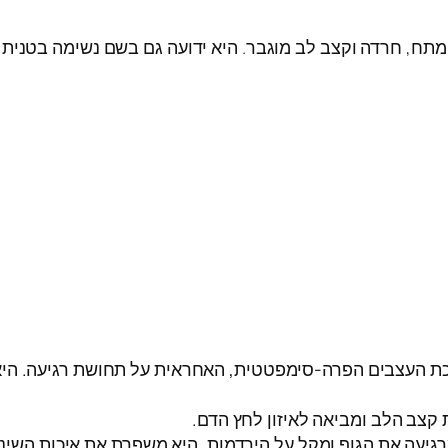
תח, חרדה וקצב לב מוגבר. היא ידועה גם בשם נשימה בטנית 
 העצבים הפרה-סימפטטית, האחראית על תחושת רגיעה. היא 
צב הלב ומביאה לאיזון לחץ הדם.
יעה את הגוף ומקל על הירדמות. היא משפרת את איכות השינה