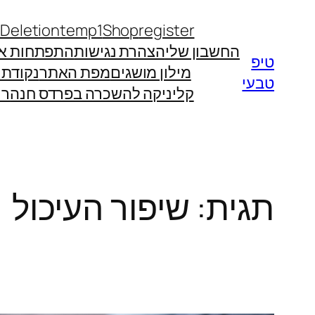
לדלג
 Deletion
temp1
Shop
register
לתוכן
החשבון שלי
הצהרת נגישות
התפתחות אי
טיפ
מילון מושגים
מפת האתר
נקודת
טבעי
קליניקה להשכרה בפרדס חנה
רו
תגית:
שיפור העיכול