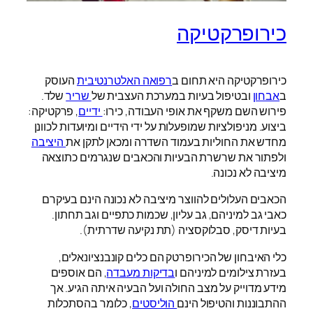
כירופרקטיקה
כירופרקטיקה היא תחום ב
רפואה האלטרנטיבית
העוסק
ב
אבחון
ובטיפול בעיות במערכת העצבית של
שריר
שלד.
פירוש השם משקף את אופי העבודה, כירו:
ידיים
, פרקטיקה:
ביצוע. מניפולציות שמופעלות על ידי הידיים ומיועדות לכוונן
מחדש את החוליות בעמוד השדרה ומכאן לתקן את
היציבה
ולפתור את שרשרת הבעיות והכאבים שנגרמים כתוצאה
מיציבה לא נכונה.
הכאבים העלולים להווצר מיציבה לא נכונה הינם בעיקרם
כאבי גב למיניהם, גב עליון, שכמות כתפיים וגב תחתון.
בעיות דיסק, סבלוקסציה (תת נקיעה שדרתית).
כלי האיבחון של הכירופרטק הם כלים קונבנציונאלים,
בעזרת צילומים למיניהם ו
בדיקות מעבדה
, הם אוספים
מידע מדוייק על מצב החולה ועל הבעיה איתה הגיע. אך
ההתבוננות והטיפול הינם
הוליסטים
, כלומר בהסתכלות