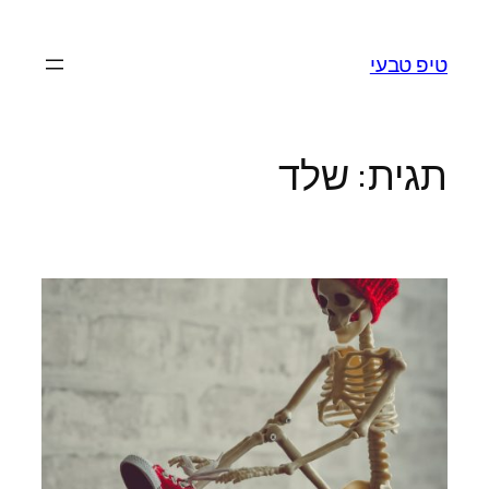
לדלג
לתוכן
טיפ טבעי
תגית:
שלד