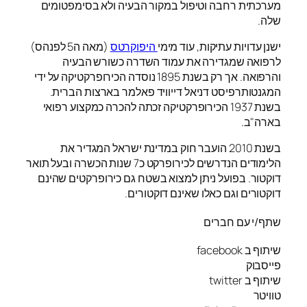
מערכתית רחבה וטיפול במקור הבעיה ולא בסימפטומים
שלה.
ישנן עדויות עתיקות, עוד מימי
היפוקרטס
(מאה ה5 לפנהס)
לרפואה שמגדירה את עמוד השדרה כשורש הבעיה
והרפואה. אך רק בשנת 1895 נוסדה הכירופרקטיקה על ידי
המגנטותרפיסט דניאל דייוויד פאלמר בארצות הברית.
בשנת 1937 הכירופרקטיקה זכתה להכרה כמקצוע רפואי
בארה"ב.
בשנת 2010 הועבר חוק במדינת ישראל המגדיר את
הלימודים הנדרשים לכירופרקט כ7 שנות הכשרה ובעל תואר
דוקטור. בפועל ניתן למצוא בשטח גם כירופרקטים שהינם
דוקטורים וגם כאלו שאינם דוקטורים.
שתף/י עם חברים
שיתוף ב facebook
פייסבוק
שיתוף ב twitter
טוויטר