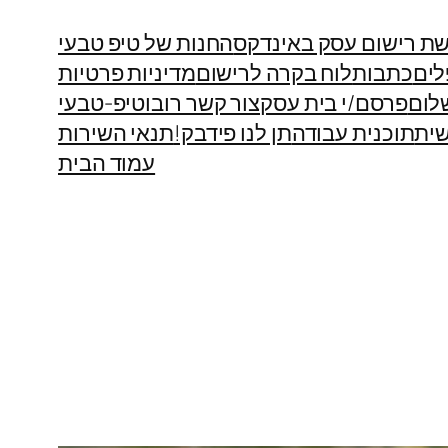
ת רישום עסק באינדקס
החנות של טיפ טבעי
לים
כתבות
לוח בקרה לרישום
מדיניות פרטיות
לום
פרסם/י בית עסק
צור קשר רובוטיפ-טבעי
ית
תוכנית עבודה
תן לנו פידבק!
תנאי השירות
עמוד הבית