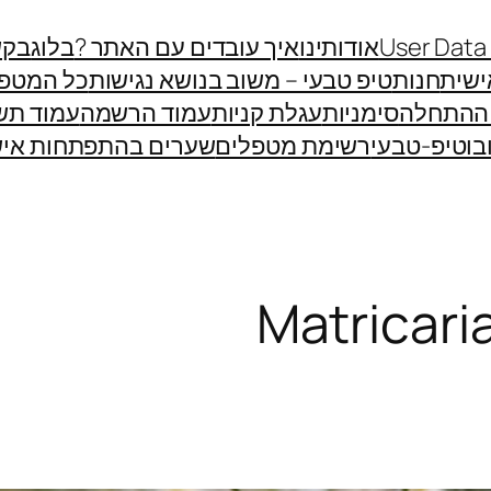
User Data
אודותינו
איך עובדים עם האתר ?
בלוג
בקש
שית
חנות
טיפ טבעי – משוב בנושא נגישות
כל המטפ
 ההתחלה
סימניות
עגלת קניות
עמוד הרשמה
עמוד תש
בוטיפ-טבעי
רשימת מטפלים
שערים בהתפתחות איש
Matricari