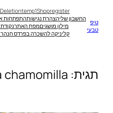
לדלג
 Deletion
temp1
Shop
register
לתוכן
החשבון שלי
הצהרת נגישות
התפתחות אי
טיפ
מילון מושגים
מפת האתר
נקודת
טבעי
קליניקה להשכרה בפרדס חנה
רו
תגית:
a chamomilla