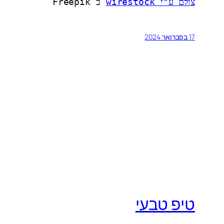
צולם ע"י wirestock
 ב Freepik
17 בפברואר 2024
טיפ טבעי