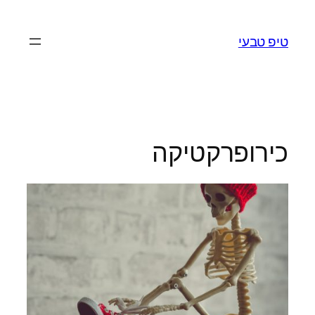
לדלג
לתוכן
טיפ טבעי
כירופרקטיקה