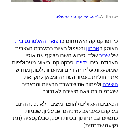
Written by
ג'יימס אייזיק
in
סוגי טיפולים
כירופרקטיקה היא תחום ב
רפואה האלטרנטיבית
העוסק ב
אבחון
ובטיפול בעיות במערכת העצבית
של
שריר
שלד. פירוש השם משקף את אופי
העבודה, כירו:
ידיים
, פרקטיקה: ביצוע. מניפולציות
שמופעלות על ידי הידיים ומיועדות לכוונן מחדש
את החוליות בעמוד השדרה ומכאן לתקן את
היציבה
ולפתור את שרשרת הבעיות והכאבים
שנגרמים כתוצאה מיציבה לא נכונה.
הכאבים העלולים להווצר מיציבה לא נכונה הינם
בעיקרם כאבי גב למיניהם, גב עליון, שכמות
כתפיים וגב תחתון. בעיות דיסק, סבלוקסציה (תת
נקיעה שדרתית).