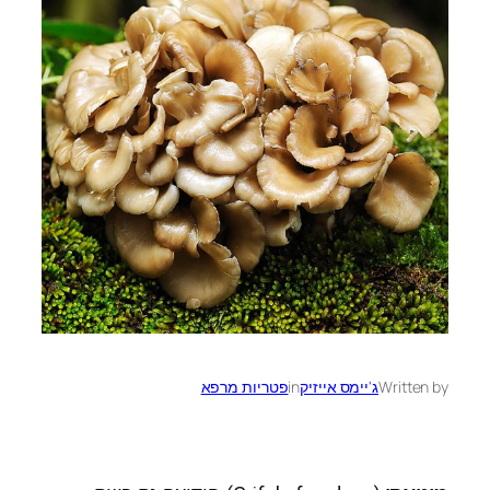
Written by
ג'יימס אייזיק
in
פטריות מרפא