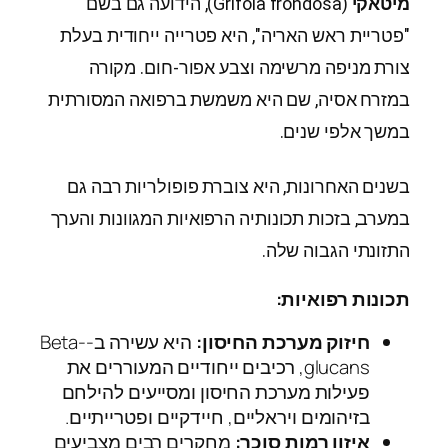
מיטאקי
(Grifola frondosa), הידועה גם בשם
"פטריית ראש האריה", היא פטרייה ייחודית בעלת
צורת מניפה מרשימה וצבע אפור-חום. מקורה
במזרח אסיה, שם היא משמשת ברפואה המסורתית
במשך אלפי שנים.
בשנים האחרונות, היא צוברת פופולריות רבה גם
במערב, בזכות תכונותיה הרפואיות המגוונות והערך
התזונתי הגבוה שלה.
תכונות רפואיות:
חיזוק מערכת החיסון:
היא עשירה ב-Beta-
glucans, רכיבים ייחודיים המעוררים את
פעילות מערכת החיסון ומסייעים להילחם
בזיהומים ויראליים, חיידקיים ופטרייתיים.
איזון רמות סוכר:
מחקרים רבים מצביעים