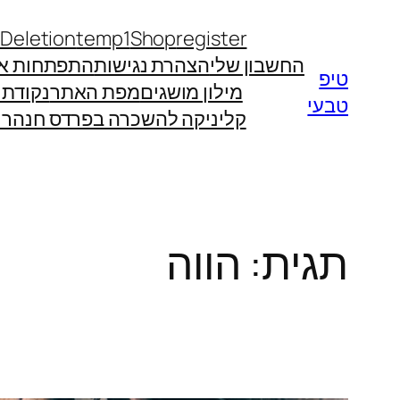
לדלג
 Deletion
temp1
Shop
register
לתוכן
החשבון שלי
הצהרת נגישות
התפתחות אי
טיפ
מילון מושגים
מפת האתר
נקודת
טבעי
קליניקה להשכרה בפרדס חנה
רו
תגית:
הווה