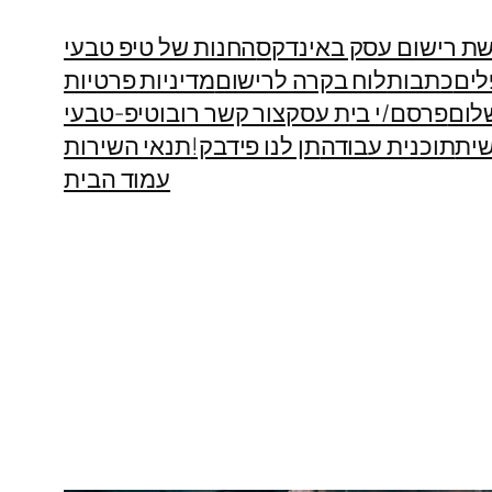
ת רישום עסק באינדקס
החנות של טיפ טבעי
לים
כתבות
לוח בקרה לרישום
מדיניות פרטיות
לום
פרסם/י בית עסק
צור קשר רובוטיפ-טבעי
ית
תוכנית עבודה
תן לנו פידבק!
תנאי השירות
עמוד הבית