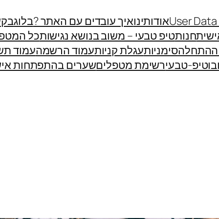
User Data
אודותינו
איך עובדים עם האתר ?
בלוג
בקש
שית
חנות
טיפ טבעי – משוב בנושא נגישות
כל המטפ
 ההתחלה
סימניות
עגלת קניות
עמוד הרשמה
עמוד תש
בוטיפ-טבעי
רשימת מטפלים
שערים בהתפתחות איש