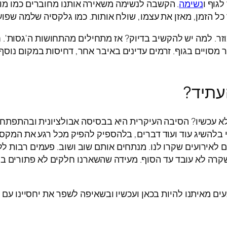
לגוף ו
נשימה
. הקשבה לנשימה משאירה אותנו מחוברים כמו מו
כל הזמן, מאזן את עצמו, שולח אותות. כמו גלקסיה שלמה שפו
 למה יש להקשיב בדיוק? אז מתחילים מהתחושות ה'גסות'. חם 
בר מסויים בגוף. זרמים עדינים באיבר אחר, דחיסות במקום נוס
עתיד?
ולא עכשיו? הסיבה העיקרית היא בבסיסה אבולציונית ובהתפתח
י בלהשיג עוד ועוד דברים, בלהספיק להפיק מכל רגע את המקסימו
ים לאירועים שקרו לנו. מנתחים אותם שוב ושוב. פעמים רבות ל
רה לא עובד עד הסוף. מעידה שהשארנו חלקים לא פתורים בסי
ם מאיתנו להיות בכאן ועכשיו ובשאיפה לשפר את יחסיינו עם ה