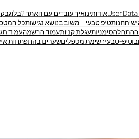
User Data
אודותינו
איך עובדים עם האתר ?
בלוג
בקש
שית
חנות
טיפ טבעי – משוב בנושא נגישות
כל המטפ
 ההתחלה
סימניות
עגלת קניות
עמוד הרשמה
עמוד תש
בוטיפ-טבעי
רשימת מטפלים
שערים בהתפתחות איש