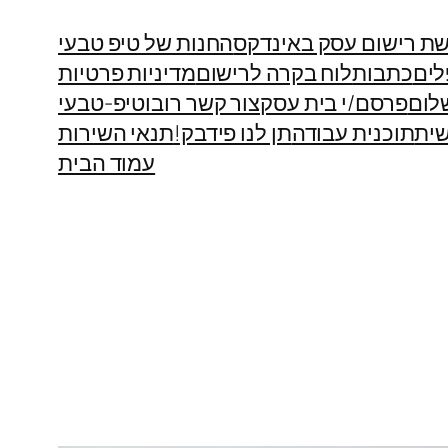
ת רישום עסק באינדקס
החנות של טיפ טבעי
לים
כתבות
לוח בקרה לרישום
מדיניות פרטיות
לום
פרסם/י בית עסק
צור קשר רובוטיפ-טבעי
ית
תוכנית עבודה
תן לנו פידבק!
תנאי השירות
עמוד הבית