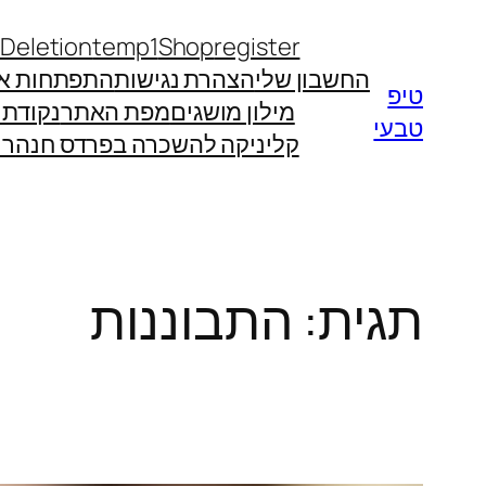
לדלג
 Deletion
temp1
Shop
register
לתוכן
החשבון שלי
הצהרת נגישות
התפתחות אי
טיפ
מילון מושגים
מפת האתר
נקודת
טבעי
קליניקה להשכרה בפרדס חנה
רו
תגית:
התבוננות