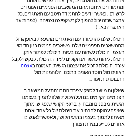
אנחנו מול אותם האתגרים, איך אנחנו פוגשים אותם
ומתמודדים איתם ומהם המשאבים הפנימיים העומדים
לרשותנו. כאשר יודעים להתמודד היטב עם האתגרים, כל
אתגר שכזה יכול להפוך לקרש קפיצה וצמיחה. (לפחות עד
האתגר הבא…)
היכולת שלנו להתמודד עם האתגרים מושפעת באופן גדול
מהמשאבים הפנימיים שלנו. משאבים פנימים כגון הדימוי
העצמי, היכולת לשהות עם בעיות והיכולת לפתור אותן,
היכולת לזהות כאשר אנו זקוקים לעזרה, היכולת לבקש ולקבל
עזרה. היכולת להכיל את עצמנו רגשית. האמונה ב
עצמנו
.
האונים מול חוסר האונים בתוכנו. הלוחמנות מול
התבוסתנות ועוד…
שאלון זה מיועד לספק עצירת התבוננות על המשאבים
הפנימיים הקיימים בנו ועל היכולת שלנו לתמוך בעצמנו
רגשית, מבפנים ומבחוץ, ברגעי הקושי שנפגוש. מתוך
שאיפה עמוקה להרחיב את היכולת של כל אחד ואחת
מאיתנו לתמוך בעצמו ברגעי הקושי, ולאפשר לאנשים
אחרים לסייע במידת הצורך.