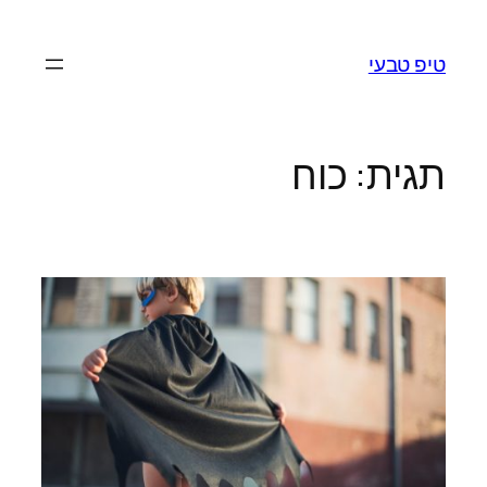
לדלג
לתוכן
טיפ טבעי
תגית:
כוח