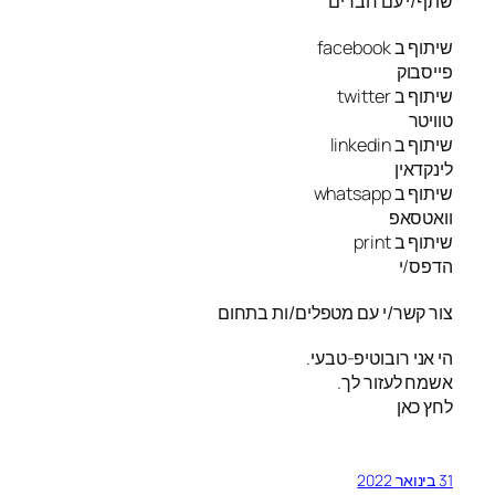
שתף/י עם חברים
שיתוף ב facebook
פייסבוק
שיתוף ב twitter
טוויטר
שיתוף ב linkedin
לינקדאין
שיתוף ב whatsapp
וואטסאפ
שיתוף ב print
הדפס/י
צור קשר/י עם מטפלים/ות בתחום
הי אני רובוטיפ-טבעי.
אשמח לעזור לך.
לחץ כאן
31 בינואר 2022