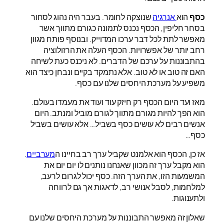
כסף
הוא
אנרגיה
שנוצקה לחומר. בעבר היה נהוג לסחור
בסחר חליפין, הכסף נכנס לתמונה כגורם מתווך אשר
מאפשר לתת לכל דבר ערכו המדוייק. ובנוסף פותח מגוון
רחב יותר של אפשרויות. הכסף העלה את הרזולוציה
בהתבוננות על ערכם של הדברים. לא ניכנס כעת לשיחה
האם זה טוב או לא טוב. אלא נתמקד בקיים ונבחן כיצד הוא
משפיע על מערכת היחסים שלנו עם כסף.
מאז ועד היום הכסף רק חיזק עוד ועוד את מעמדו בעולם.
הוא הפך להיות מגורם מתווך לגורם מוביל ומנתב. היום
אנשים רבים לא עושים כסף בשביל… אלא עושים בשביל
כסף…
אז כן, הכסף הוא אלמנט שקביל ערך רב בחיינו ה
מערביים
.
הוא מקבל ערך זה מכוון שאנחנו נותנים לו יום יום את
המשמעות הזו, את הערך הזה. כסף יכול לגרום לרעב,
למלחמות, לסבל אנושי רב, לדאגות אך גם לרווחה
ולתענוגות.
שאלון זה מאפשר התבוננות על מערכת היחסים שלנו עם