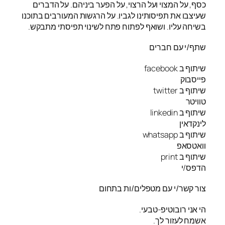
כסף, על המצוי ועל הרצוי, על הפער ביניהם. על הדברים
שעיצבו את תפיסותינו לגביו. על הרגשות המעורבים בתוכנו
בשיחה עליו. ושואף לפתוח פתח לשינוי תפיסתי מתבקש.
שתף/י עם חברים
שיתוף ב facebook
פייסבוק
שיתוף ב twitter
טוויטר
שיתוף ב linkedin
לינקדאין
שיתוף ב whatsapp
וואטסאפ
שיתוף ב print
הדפס/י
צור קשר/י עם מטפלים/ות בתחום
הי אני רובוטיפ-טבעי.
אשמח לעזור לך.