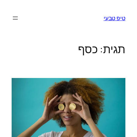
לדלג
לתוכן
טיפ טבעי
תגית:
כסף